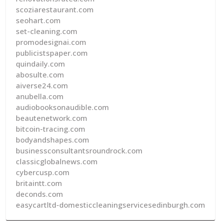
scoziarestaurant.com
seohart.com
set-cleaning.com
promodesignai.com
publicistspaper.com
quindaily.com
abosulte.com
aiverse24.com
anubella.com
audiobooksonaudible.com
beautenetwork.com
bitcoin-tracing.com
bodyandshapes.com
businessconsultantsroundrock.com
classicglobalnews.com
cybercusp.com
britaintt.com
deconds.com
easycartltd-domesticcleaningservicesedinburgh.com