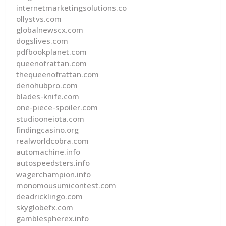
internetmarketingsolutions.co
ollystvs.com
globalnewscx.com
dogslives.com
pdfbookplanet.com
queenofrattan.com
thequeenofrattan.com
denohubpro.com
blades-knife.com
one-piece-spoiler.com
studiooneiota.com
findingcasino.org
realworldcobra.com
automachine.info
autospeedsters.info
wagerchampion.info
monomousumicontest.com
deadricklingo.com
skyglobefx.com
gamblespherex.info