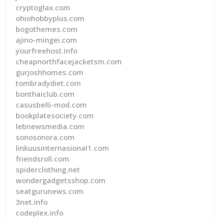
cryptoglax.com
ohiohobbyplus.com
bogothemes.com
ajino-mingei.com
yourfreehost.info
cheapnorthfacejacketsm.com
gurjoshhomes.com
tombradydiet.com
bonthaiclub.com
casusbelli-mod.com
bookplatesociety.com
lebnewsmedia.com
sonosonora.com
linkuusinternasional1.com
friendsroll.com
spiderclothing.net
wondergadgetsshop.com
seatgurunews.com
3net.info
codeplex.info