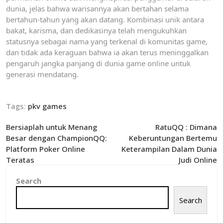
dunia, jelas bahwa warisannya akan bertahan selama
bertahun-tahun yang akan datang. Kombinasi unik antara
bakat, karisma, dan dedikasinya telah mengukuhkan
statusnya sebagai nama yang terkenal di komunitas game,
dan tidak ada keraguan bahwa ia akan terus meninggalkan
pengaruh jangka panjang di dunia game online untuk
generasi mendatang.
Tags:
pkv games
Post
Bersiaplah untuk Menang
RatuQQ : Dimana
Besar dengan ChampionQQ:
Keberuntungan Bertemu
navigation
Platform Poker Online
Keterampilan Dalam Dunia
Teratas
Judi Online
Search
Search