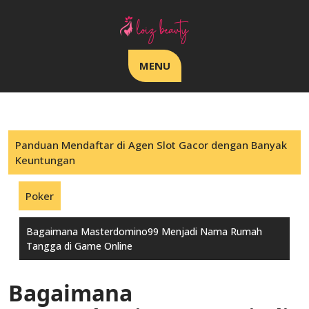
MENU
Panduan Mendaftar di Agen Slot Gacor dengan Banyak
Keuntungan
Poker
Bagaimana Masterdomino99 Menjadi Nama Rumah
Tangga di Game Online
Bagaimana