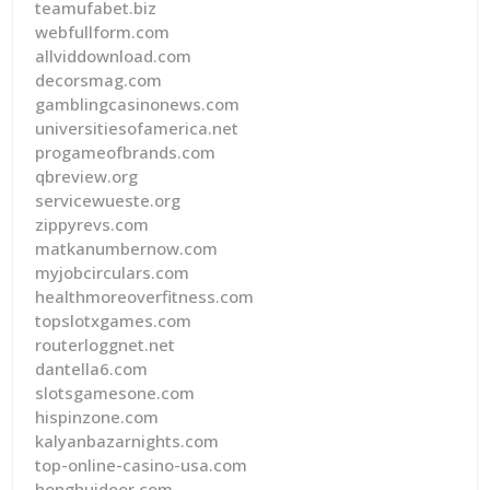
teamufabet.biz
webfullform.com
allviddownload.com
decorsmag.com
gamblingcasinonews.com
universitiesofamerica.net
progameofbrands.com
qbreview.org
servicewueste.org
zippyrevs.com
matkanumbernow.com
myjobcirculars.com
healthmoreoverfitness.com
topslotxgames.com
routerloggnet.net
dantella6.com
slotsgamesone.com
hispinzone.com
kalyanbazarnights.com
top-online-casino-usa.com
honghuidoor.com