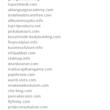
topicinhindi.com
uklanguageacademy.com
lindehealthcarefree.com
allbusinessjobs.info
top10products.net
pickabatours.com
beastmode-bodybuilding.com
financelplan.info
businessfuture.info
infojudibet.com
cbdmap.info
deanbeanxn.com
matkarajdhanigame.com
popthrone.com
world-slots.com
imakewebsolution.com
che-blog.com
pancakecoinz.com
flyfinley.com
prideconsultation.com