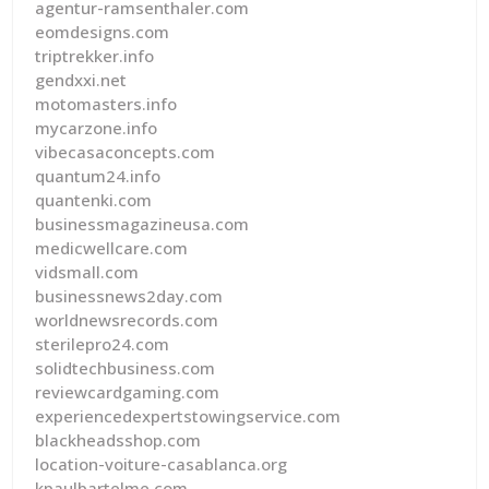
agentur-ramsenthaler.com
eomdesigns.com
triptrekker.info
gendxxi.net
motomasters.info
mycarzone.info
vibecasaconcepts.com
quantum24.info
quantenki.com
businessmagazineusa.com
medicwellcare.com
vidsmall.com
businessnews2day.com
worldnewsrecords.com
sterilepro24.com
solidtechbusiness.com
reviewcardgaming.com
experiencedexpertstowingservice.com
blackheadsshop.com
location-voiture-casablanca.org
kpaulbartelme.com