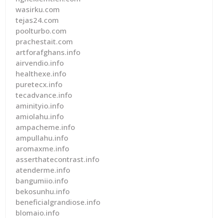
wasirku.com
tejas24.com
poolturbo.com
prachestait.com
artforafghans.info
airvendio.info
healthexe.info
puretecx.info
tecadvance.info
aminityio.info
amiolahu.info
ampacheme.info
ampullahu.info
aromaxme.info
asserthatecontrast.info
atenderme.info
bangumiio.info
bekosunhu.info
beneficialgrandiose.info
blomaio.info