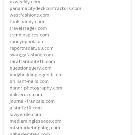
oxweekly.com
panamacitydeckcontractors.com
westfashions.com
toolshandy.com
travelstager.com
trendinspires.com
rannyephul.com
reportradar360.com
swaggyfashion.com
taraftariumtv10.com
questionquery.com
bodybuildinglegend.com
brilliant-nails.com
dandr-photography.com
dokteroce.com
journal-francais.com
justintv10.com
lawyerule.com
mediamingleseaco.com
mtsmarketingblog.com
nghekiemtien.com