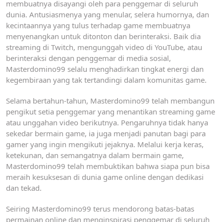
membuatnya disayangi oleh para penggemar di seluruh
dunia. Antusiasmenya yang menular, selera humornya, dan
kecintaannya yang tulus terhadap game membuatnya
menyenangkan untuk ditonton dan berinteraksi. Baik dia
streaming di Twitch, mengunggah video di YouTube, atau
berinteraksi dengan penggemar di media sosial,
Masterdomino99 selalu menghadirkan tingkat energi dan
kegembiraan yang tak tertandingi dalam komunitas game.
Selama bertahun-tahun, Masterdomino99 telah membangun
pengikut setia penggemar yang menantikan streaming game
atau unggahan video berikutnya. Pengaruhnya tidak hanya
sekedar bermain game, ia juga menjadi panutan bagi para
gamer yang ingin mengikuti jejaknya. Melalui kerja keras,
ketekunan, dan semangatnya dalam bermain game,
Masterdomino99 telah membuktikan bahwa siapa pun bisa
meraih kesuksesan di dunia game online dengan dedikasi
dan tekad.
Seiring Masterdomino99 terus mendorong batas-batas
permainan online dan menginspirasi penggemar di seluruh