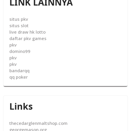
LINK LAINNYA
situs pkv
situs slot
live draw hk lotto
daftar pkv games
pkv
domino99
pkv
pkv
bandarqq
qq poker
Links
thecedarglenmaltshop.com
georgemason.org