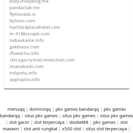
bolly2tollyblog.me
pandaclub.me
flyttevask.io
byhous.com
hartfordplazahotel.com
m-918kissapk.com
nabavkame.info
gakbiasa.com
iflowerhu.info
chicagocrystalconnection.com
imanabadii.com
trilipohu.info
appruptio.info
menuqq
|
dominoqq
|
pkv games bandarqq
|
pkv games
bandarqq
|
situs pkv games
|
situs pkv games
|
situs pkv games
|
slot gacor
|
slot terpercaya
|
sbobet88
|
pkv games
|
slot
maxwin
|
slot anti rungkat
|
x500 slot
|
situs slot terpercaya
|