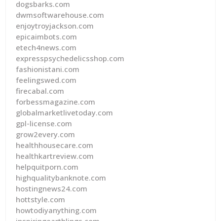
dogsbarks.com
dwmsoftwarehouse.com
enjoytroyjackson.com
epicaimbots.com
etech4news.com
expresspsychedelicsshop.com
fashionistani.com
feelingswed.com
firecabal.com
forbessmagazine.com
globalmarketlivetoday.com
gpl-license.com
grow2every.com
healthhousecare.com
healthkartreview.com
helpquitporn.com
highqualitybanknote.com
hostingnews24.com
hottstyle.com
howtodiyanything.com