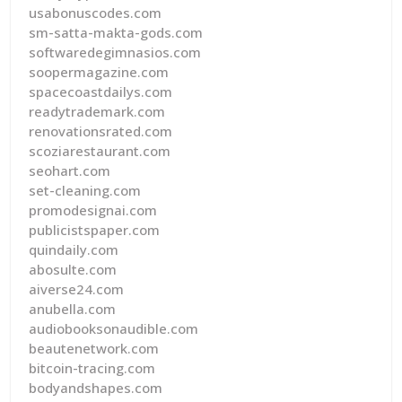
usabonuscodes.com
sm-satta-makta-gods.com
softwaredegimnasios.com
soopermagazine.com
spacecoastdailys.com
readytrademark.com
renovationsrated.com
scoziarestaurant.com
seohart.com
set-cleaning.com
promodesignai.com
publicistspaper.com
quindaily.com
abosulte.com
aiverse24.com
anubella.com
audiobooksonaudible.com
beautenetwork.com
bitcoin-tracing.com
bodyandshapes.com