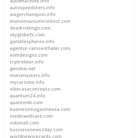
automachine.info
autospeedsters.info
wagerchampion.info
monomousumicontest.com
deadricklingo.com
skyglobefx.com
gamblespherex.info
agentur-ramsenthaler.com
eomdesigns.com
triptrekker.info
gendxxi.net
motomasters.info
mycarzone.info
vibecasaconcepts.com
quantum24.info
quantenki.com
businessmagazineusa.com
medicwellcare.com
vidsmall.com
businessnews2day.com
worldnewsrecords.com