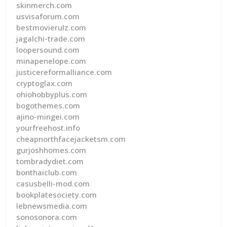
skinmerch.com
usvisaforum.com
bestmovierulz.com
jagalchi-trade.com
loopersound.com
minapenelope.com
justicereformalliance.com
cryptoglax.com
ohiohobbyplus.com
bogothemes.com
ajino-mingei.com
yourfreehost.info
cheapnorthfacejacketsm.com
gurjoshhomes.com
tombradydiet.com
bonthaiclub.com
casusbelli-mod.com
bookplatesociety.com
lebnewsmedia.com
sonosonora.com