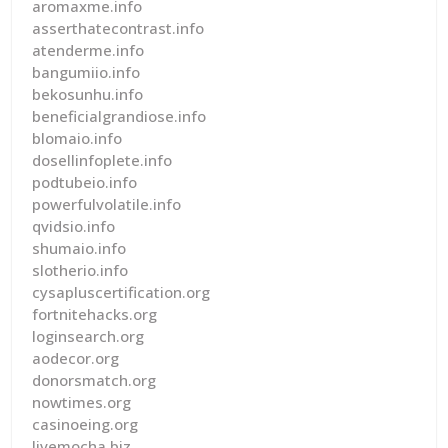
aromaxme.info
asserthatecontrast.info
atenderme.info
bangumiio.info
bekosunhu.info
beneficialgrandiose.info
blomaio.info
dosellinfoplete.info
podtubeio.info
powerfulvolatile.info
qvidsio.info
shumaio.info
slotherio.info
cysapluscertification.org
fortnitehacks.org
loginsearch.org
aodecor.org
donorsmatch.org
nowtimes.org
casinoeing.org
livemocha.biz