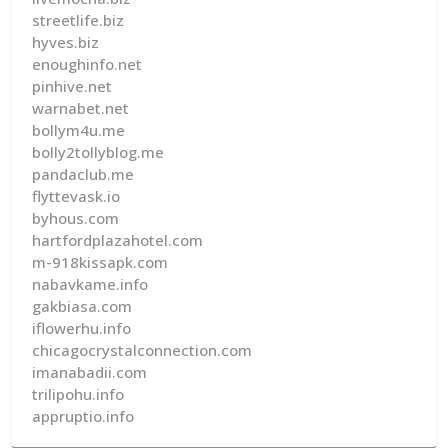
streetlife.biz
hyves.biz
enoughinfo.net
pinhive.net
warnabet.net
bollym4u.me
bolly2tollyblog.me
pandaclub.me
flyttevask.io
byhous.com
hartfordplazahotel.com
m-918kissapk.com
nabavkame.info
gakbiasa.com
iflowerhu.info
chicagocrystalconnection.com
imanabadii.com
trilipohu.info
appruptio.info