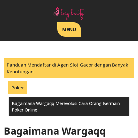
MENU
Panduan Mendaftar di Agen Slot Gacor dengan Banyak
Keuntungan
Poker
Bagaimana Wargaqq Merevolusi Cara Orang Bermain
Poker Online
Bagaimana Wargaqq