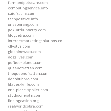
farmandpetscare.com
computingservice.info
caiofracini.com
techpositive.info
unseonrang.com
pak-urdu-poetry.com
blogcetra.com
internetmarketingsolutions.co
ollystvs.com
globalnewscx.com
dogslives.com
pdfbookplanet.com
queenofrattan.com
thequeenofrattan.com
denohubpro.com
blades-knife.com
one-piece-spoiler.com
studiooneiota.com
findingcasino.org
realworldcobra.com