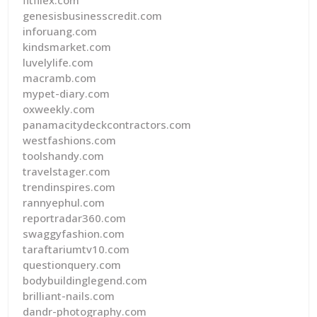
fitfllex.com
genesisbusinesscredit.com
inforuang.com
kindsmarket.com
luvelylife.com
macramb.com
mypet-diary.com
oxweekly.com
panamacitydeckcontractors.com
westfashions.com
toolshandy.com
travelstager.com
trendinspires.com
rannyephul.com
reportradar360.com
swaggyfashion.com
taraftariumtv10.com
questionquery.com
bodybuildinglegend.com
brilliant-nails.com
dandr-photography.com