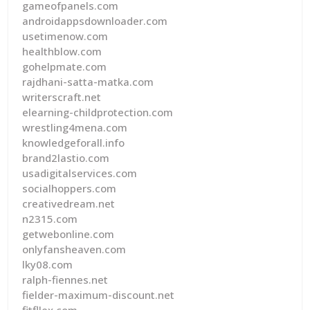
gameofpanels.com
androidappsdownloader.com
usetimenow.com
healthblow.com
gohelpmate.com
rajdhani-satta-matka.com
writerscraft.net
elearning-childprotection.com
wrestling4mena.com
knowledgeforall.info
brand2lastio.com
usadigitalservices.com
socialhoppers.com
creativedream.net
n2315.com
getwebonline.com
onlyfansheaven.com
lky08.com
ralph-fiennes.net
fielder-maximum-discount.net