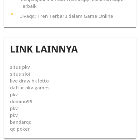
Terbaik
Divaqq: Tren Terbaru dalam Game Online
LINK LAINNYA
situs pkv
situs slot
live draw hk lotto
daftar pkv games
pkv
domino99
pkv
pkv
bandarqq
qq poker