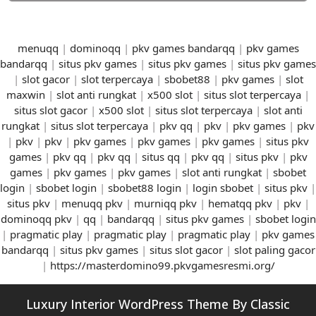
menuqq
|
dominoqq
|
pkv games bandarqq
|
pkv games
bandarqq
|
situs pkv games
|
situs pkv games
|
situs pkv games
|
slot gacor
|
slot terpercaya
|
sbobet88
|
pkv games
|
slot
maxwin
|
slot anti rungkat
|
x500 slot
|
situs slot terpercaya
|
situs slot gacor
|
x500 slot
|
situs slot terpercaya
|
slot anti
rungkat
|
situs slot terpercaya
|
pkv qq
|
pkv
|
pkv games
|
pkv
|
pkv
|
pkv
|
pkv games
|
pkv games
|
pkv games
|
situs pkv
games
|
pkv qq
|
pkv qq
|
situs qq
|
pkv qq
|
situs pkv
|
pkv
games
|
pkv games
|
pkv games
|
slot anti rungkat
|
sbobet
login
|
sbobet login
|
sbobet88 login
|
login sbobet
|
situs pkv
|
situs pkv
|
menuqq pkv
|
murniqq pkv
|
hematqq pkv
|
pkv
|
dominoqq pkv
|
qq
|
bandarqq
|
situs pkv games
|
sbobet login
|
pragmatic play
|
pragmatic play
|
pragmatic play
|
pkv games
bandarqq
|
situs pkv games
|
situs slot gacor
|
slot paling gacor
|
https://masterdomino99.pkvgamesresmi.org/
Luxury Interior WordPress Theme
By Classic