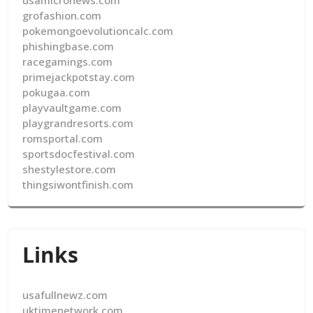
usamicronews.com
grofashion.com
pokemongoevolutioncalc.com
phishingbase.com
racegamings.com
primejackpotstay.com
pokugaa.com
playvaultgame.com
playgrandresorts.com
romsportal.com
sportsdocfestival.com
shestylestore.com
thingsiwontfinish.com
Links
usafullnewz.com
uktimenetwork.com