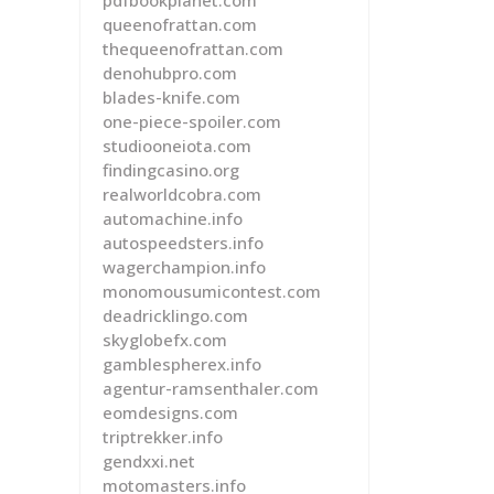
pdfbookplanet.com
queenofrattan.com
thequeenofrattan.com
denohubpro.com
blades-knife.com
one-piece-spoiler.com
studiooneiota.com
findingcasino.org
realworldcobra.com
automachine.info
autospeedsters.info
wagerchampion.info
monomousumicontest.com
deadricklingo.com
skyglobefx.com
gamblespherex.info
agentur-ramsenthaler.com
eomdesigns.com
triptrekker.info
gendxxi.net
motomasters.info