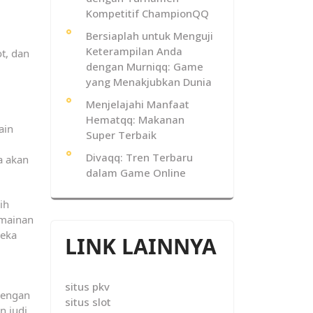
Kompetitif ChampionQQ
Bersiaplah untuk Menguji
Keterampilan Anda
t, dan
dengan Murniqq: Game
yang Menakjubkan Dunia
Menjelajahi Manfaat
Hematqq: Makanan
ain
Super Terbaik
Divaqq: Tren Terbaru
a akan
dalam Game Online
ih
rmainan
reka
LINK LAINNYA
situs pkv
dengan
situs slot
n judi