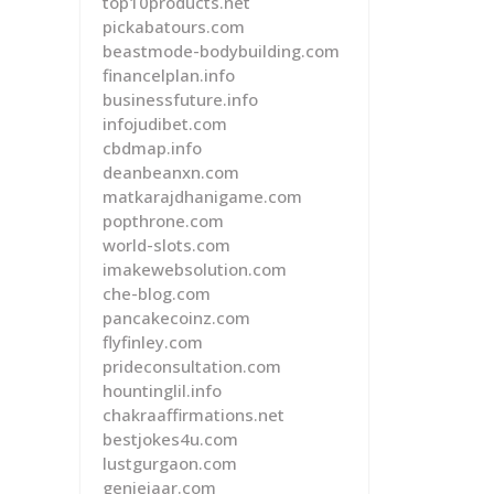
top10products.net
pickabatours.com
beastmode-bodybuilding.com
financelplan.info
businessfuture.info
infojudibet.com
cbdmap.info
deanbeanxn.com
matkarajdhanigame.com
popthrone.com
world-slots.com
imakewebsolution.com
che-blog.com
pancakecoinz.com
flyfinley.com
prideconsultation.com
hountinglil.info
chakraaffirmations.net
bestjokes4u.com
lustgurgaon.com
geniejaar.com