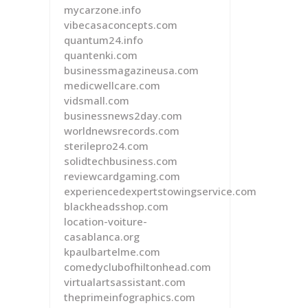
mycarzone.info
vibecasaconcepts.com
quantum24.info
quantenki.com
businessmagazineusa.com
medicwellcare.com
vidsmall.com
businessnews2day.com
worldnewsrecords.com
sterilepro24.com
solidtechbusiness.com
reviewcardgaming.com
experiencedexpertstowingservice.com
blackheadsshop.com
location-voiture-
casablanca.org
kpaulbartelme.com
comedyclubofhiltonhead.com
virtualartsassistant.com
theprimeinfographics.com