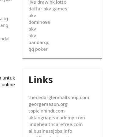
live draw hk lotto
daftar pkv games
pkv
yang
domino99
yang
pkv
pkv
andal
bandarqq
qq poker
Links
n untuk
 online
thecedarglenmaltshop.com
georgemason.org
topicinhindi.com
uklanguageacademy.com
lindehealthcarefree.com
allbusinessjobs.info