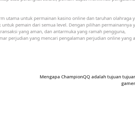
orm utama untuk permainan kasino online dan taruhan olahraga 
untuk pemain dari semua level. Dengan pilihan permainannya 
 transaksi yang aman, dan antarmuka yang ramah pengguna,
mar perjudian yang mencari pengalaman perjudian online yang 
Mengapa ChampionQQ adalah tujuan tujua
gamer