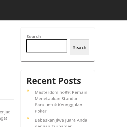
Search
Search
Recent Posts
Masterdomino99: Pemain
Menetapkan Standar
Baru untuk Keunggulan
Poker
enjadi
ngat
Bebaskan Jiwa Juara Anda
dengan Turnamen