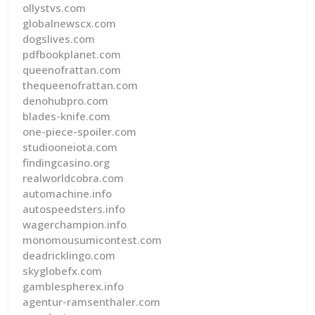
ollystvs.com
globalnewscx.com
dogslives.com
pdfbookplanet.com
queenofrattan.com
thequeenofrattan.com
denohubpro.com
blades-knife.com
one-piece-spoiler.com
studiooneiota.com
findingcasino.org
realworldcobra.com
automachine.info
autospeedsters.info
wagerchampion.info
monomousumicontest.com
deadricklingo.com
skyglobefx.com
gamblespherex.info
agentur-ramsenthaler.com