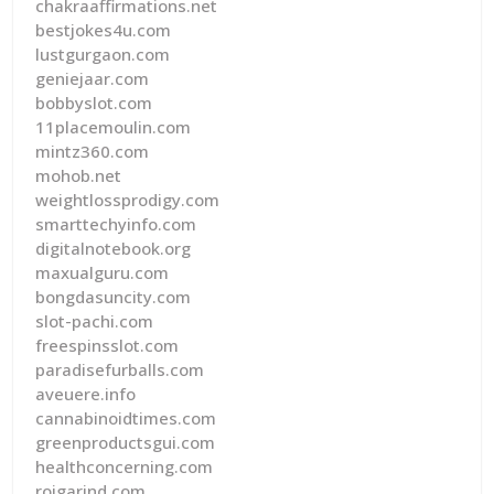
chakraaffirmations.net
bestjokes4u.com
lustgurgaon.com
geniejaar.com
bobbyslot.com
11placemoulin.com
mintz360.com
mohob.net
weightlossprodigy.com
smarttechyinfo.com
digitalnotebook.org
maxualguru.com
bongdasuncity.com
slot-pachi.com
freespinsslot.com
paradisefurballs.com
aveuere.info
cannabinoidtimes.com
greenproductsgui.com
healthconcerning.com
rojgarind.com