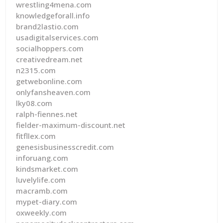
wrestling4mena.com
knowledgeforall.info
brand2lastio.com
usadigitalservices.com
socialhoppers.com
creativedream.net
n2315.com
getwebonline.com
onlyfansheaven.com
lky08.com
ralph-fiennes.net
fielder-maximum-discount.net
fitfllex.com
genesisbusinesscredit.com
inforuang.com
kindsmarket.com
luvelylife.com
macramb.com
mypet-diary.com
oxweekly.com