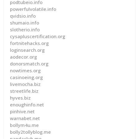
podtubeio.info
powerfulvolatile.info
qvidsio.info
shumaio.info
slotherio.info
cysapluscertification.org
fortnitehacks.org
loginsearch.org
aodecor.org
donorsmatch.org
nowtimes.org
casinoeing.org
livemocha.biz
streetlife.biz
hyves.biz
enoughinfo.net
pinhive.net
warnabet.net
bollym4u.me
bolly2tollyblog.me
pandaclub.me