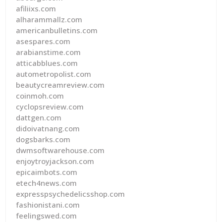
afiliixs.com
alharammallz.com
americanbulletins.com
asespares.com
arabianstime.com
atticabblues.com
autometropolist.com
beautycreamreview.com
coinmoh.com
cyclopsreview.com
dattgen.com
didoivatnang.com
dogsbarks.com
dwmsoftwarehouse.com
enjoytroyjackson.com
epicaimbots.com
etech4news.com
expresspsychedelicsshop.com
fashionistani.com
feelingswed.com