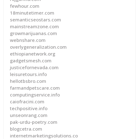
fewhour.com
18minutetimer.com
semanticseostars.com
mainstreamzone.com
growmarijuanas.com
webnshare.com
overlygeneralization.com
ethiopianetwork.org
gadgetsmesh.com
justicefornevada.com
leisuretours.info
hellotbsbro.com
farmandpetscare.com
computingservice.info
caiofracini.com
techpositive.info
unseonrang.com
pak-urdu-poetry.com
blogcetra.com
internetmarketingsolutions.co