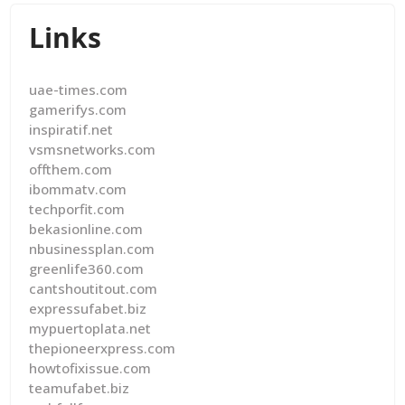
Links
uae-times.com
gamerifys.com
inspiratif.net
vsmsnetworks.com
offthem.com
ibommatv.com
techporfit.com
bekasionline.com
nbusinessplan.com
greenlife360.com
cantshoutitout.com
expressufabet.biz
mypuertoplata.net
thepioneerxpress.com
howtofixissue.com
teamufabet.biz