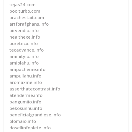
tejas24.com
poolturbo.com
prachestait.com
artforafghans.info
airvendio.info
healthexe.info
puretecx.info
tecadvance.info
aminityio.info
amiolahu.info
ampacheme.info
ampullahu.info
aromaxme.info
asserthatecontrast.info
atenderme.info
bangumiio.info
bekosunhu.info
beneficialgrandiose.info
blomaio.info
dosellinfoplete.info