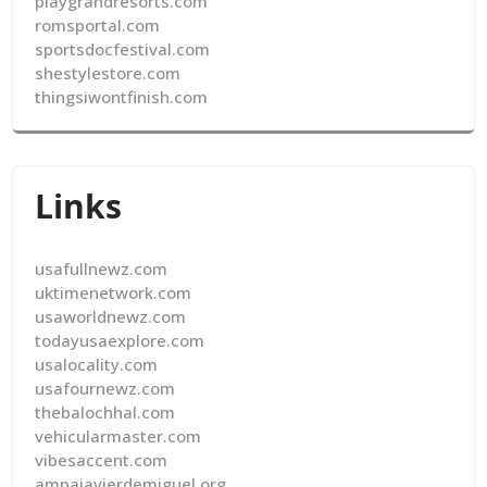
playgrandresorts.com
romsportal.com
sportsdocfestival.com
shestylestore.com
thingsiwontfinish.com
Links
usafullnewz.com
uktimenetwork.com
usaworldnewz.com
todayusaexplore.com
usalocality.com
usafournewz.com
thebalochhal.com
vehicularmaster.com
vibesaccent.com
ampajavierdemiguel.org