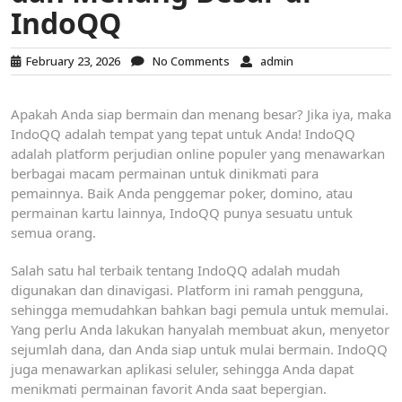
IndoQQ
February 23, 2026
No Comments
admin
Apakah Anda siap bermain dan menang besar? Jika iya, maka
IndoQQ adalah tempat yang tepat untuk Anda! IndoQQ
adalah platform perjudian online populer yang menawarkan
berbagai macam permainan untuk dinikmati para
pemainnya. Baik Anda penggemar poker, domino, atau
permainan kartu lainnya, IndoQQ punya sesuatu untuk
semua orang.
Salah satu hal terbaik tentang IndoQQ adalah mudah
digunakan dan dinavigasi. Platform ini ramah pengguna,
sehingga memudahkan bahkan bagi pemula untuk memulai.
Yang perlu Anda lakukan hanyalah membuat akun, menyetor
sejumlah dana, dan Anda siap untuk mulai bermain. IndoQQ
juga menawarkan aplikasi seluler, sehingga Anda dapat
menikmati permainan favorit Anda saat bepergian.