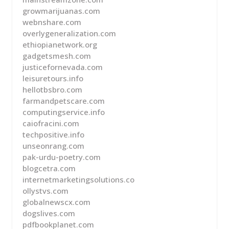
growmarijuanas.com
webnshare.com
overlygeneralization.com
ethiopianetwork.org
gadgetsmesh.com
justicefornevada.com
leisuretours.info
hellotbsbro.com
farmandpetscare.com
computingservice.info
caiofracini.com
techpositive.info
unseonrang.com
pak-urdu-poetry.com
blogcetra.com
internetmarketingsolutions.co
ollystvs.com
globalnewscx.com
dogslives.com
pdfbookplanet.com