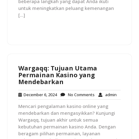
beberapa langkah yang dapat Anda ikuti
untuk meningkatkan peluang kemenangan
[…]
Wargaqq: Tujuan Utama
Permainan Kasino yang
Mendebarkan
December
No
admin
December 6, 2024
No Comments
admin
6,
Comments
Mencari pengalaman kasino online yang
2024
mendebarkan dan mengasyikkan? Kunjungi
Wargaqq, tujuan akhir untuk semua
kebutuhan permainan kasino Anda. Dengan
beragam pilihan permainan, layanan