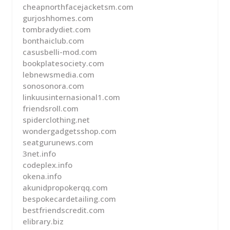
cheapnorthfacejacketsm.com
gurjoshhomes.com
tombradydiet.com
bonthaiclub.com
casusbelli-mod.com
bookplatesociety.com
lebnewsmedia.com
sonosonora.com
linkuusinternasional1.com
friendsroll.com
spiderclothing.net
wondergadgetsshop.com
seatgurunews.com
3net.info
codeplex.info
okena.info
akunidpropokerqq.com
bespokecardetailing.com
bestfriendscredit.com
elibrary.biz