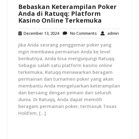
Bebaskan Keterampilan Poker
Anda di Ratuqq: Platform
Kasino Online Terkemuka
December
No
admin
December 13, 2024
No Comments
admin
13,
Comments
Jika Anda seorang penggemar poker yang
2024
ingin membawa permainan Anda ke level
berikutnya, Anda bisa mengunjungi Ratuqq.
Sebagai salah satu platform kasino online
terkemuka, Ratuqq menawarkan beragam
permainan dan turnamen poker yang akan
membantu Anda mengeluarkan keterampilan
dan bersaing dengan pemain dari seluruh
dunia. Di Ratuqq, Anda dapat memilih
beragam permainan poker, termasuk Texas
Hold’em, […]