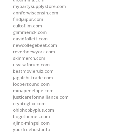
mypartysupplystore.com
annforwisconsin.com
findjaipur.com
cultofjim.com
glimmerick.com
davidfollett.com
newcollegebeat.com
reverbnewyork.com
skinmerch.com
usvisaforum.com
bestmovierulz.com
jagalchi-trade.com
loopersound.com
minapenelope.com
justicereformalliance.com
cryptoglax.com
ohiohobbyplus.com
bogothemes.com
ajino-mingei.com
yourfreehost.info