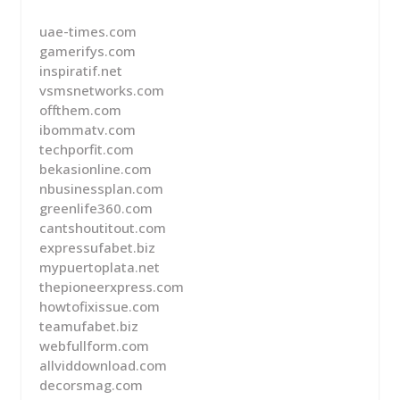
uae-times.com
gamerifys.com
inspiratif.net
vsmsnetworks.com
offthem.com
ibommatv.com
techporfit.com
bekasionline.com
nbusinessplan.com
greenlife360.com
cantshoutitout.com
expressufabet.biz
mypuertoplata.net
thepioneerxpress.com
howtofixissue.com
teamufabet.biz
webfullform.com
allviddownload.com
decorsmag.com