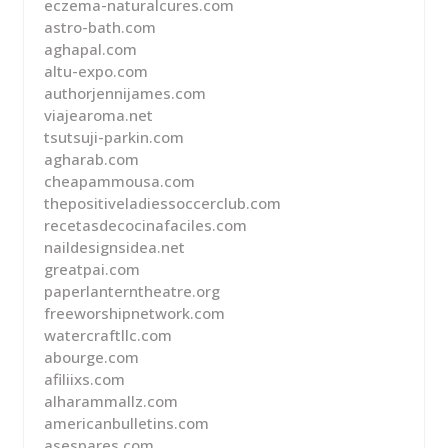
eczema-naturalcures.com
astro-bath.com
aghapal.com
altu-expo.com
authorjennijames.com
viajearoma.net
tsutsuji-parkin.com
agharab.com
cheapammousa.com
thepositiveladiessoccerclub.com
recetasdecocinafaciles.com
naildesignsidea.net
greatpai.com
paperlanterntheatre.org
freeworshipnetwork.com
watercraftllc.com
abourge.com
afiliixs.com
alharammallz.com
americanbulletins.com
asespares.com