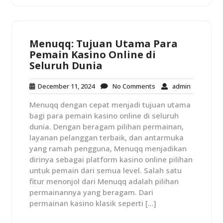
Menuqq: Tujuan Utama Para
Pemain Kasino Online di
Seluruh Dunia
December
No
admin
December 11, 2024
No Comments
admin
11,
Comments
Menuqq dengan cepat menjadi tujuan utama
2024
bagi para pemain kasino online di seluruh
dunia. Dengan beragam pilihan permainan,
layanan pelanggan terbaik, dan antarmuka
yang ramah pengguna, Menuqq menjadikan
dirinya sebagai platform kasino online pilihan
untuk pemain dari semua level. Salah satu
fitur menonjol dari Menuqq adalah pilihan
permainannya yang beragam. Dari
permainan kasino klasik seperti […]