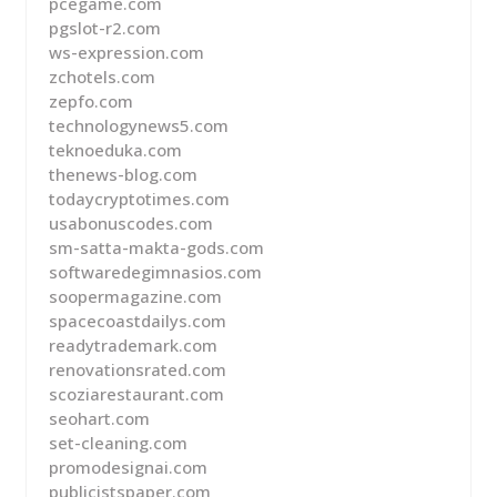
pcegame.com
pgslot-r2.com
ws-expression.com
zchotels.com
zepfo.com
technologynews5.com
teknoeduka.com
thenews-blog.com
todaycryptotimes.com
usabonuscodes.com
sm-satta-makta-gods.com
softwaredegimnasios.com
soopermagazine.com
spacecoastdailys.com
readytrademark.com
renovationsrated.com
scoziarestaurant.com
seohart.com
set-cleaning.com
promodesignai.com
publicistspaper.com