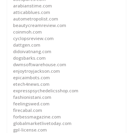
arabianstime.com
atticabblues.com
autometropolist.com
beautycreamreview.com
coinmoh.com
cyclopsreview.com
dattgen.com
didoivatnang.com
dogsbarks.com
dwmsoftwarehouse.com
enjoytroyjackson.com
epicaimbots.com
etech4news.com
expresspsychedelicsshop.com
fashionistani.com
feelingswed.com
firecabal.com
forbessmagazine.com
globalmarketlivetoday.com
gpl-license.com