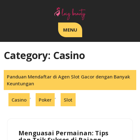
MENU
Category:
Casino
Panduan Mendaftar di Agen Slot Gacor dengan Banyak
Keuntungan
,
,
Casino
Poker
Slot
Menguasai Permainan: Tips
dan Trik Sukses di Rajaqq