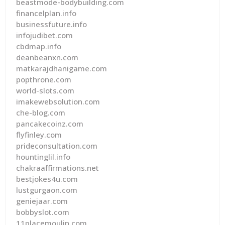
beastmode-bodybuilding.com
financelplan.info
businessfuture.info
infojudibet.com
cbdmap.info
deanbeanxn.com
matkarajdhanigame.com
popthrone.com
world-slots.com
imakewebsolution.com
che-blog.com
pancakecoinz.com
flyfinley.com
prideconsultation.com
hountinglil.info
chakraaffirmations.net
bestjokes4u.com
lustgurgaon.com
geniejaar.com
bobbyslot.com
11placemoulin.com