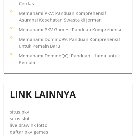
Cerdas
Memahami PKV: Panduan Komprehensif
Asuransi Kesehatan Swasta di Jerman
Memahami PKV Games: Panduan Komprehensif
Memahami Domino99: Panduan Komprehensif
untuk Pemain Baru
Memahami DominoQQ: Panduan Utama untuk
Pemula
LINK LAINNYA
situs pkv
situs slot
live draw hk lotto
daftar pkv games