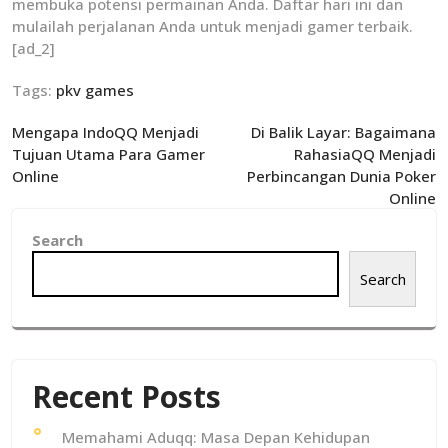
membuka potensi permainan Anda. Daftar hari ini dan
mulailah perjalanan Anda untuk menjadi gamer terbaik.
[ad_2]
Tags:
pkv games
Post
Mengapa IndoQQ Menjadi
Di Balik Layar: Bagaimana
Tujuan Utama Para Gamer
RahasiaQQ Menjadi
navigation
Online
Perbincangan Dunia Poker
Online
Search
Search
Recent Posts
Memahami Aduqq: Masa Depan Kehidupan