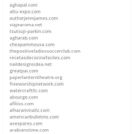
aghapal.com
altu-expo.com
authorjennijames.com
viajearoma.net
tsutsuji-parkin.com
agharab.com
cheapammousa.com
thepositiveladiessoccerclub.com
recetasdecocinafaciles.com
naildesignsidea.net
greatpai.com
paperlanterntheatre.org
freeworshipnetwork.com
watercraftllc.com
abourge.com
afiliixs.com
alharammallz.com
americanbulletins.com
asespares.com
arabianstime.com