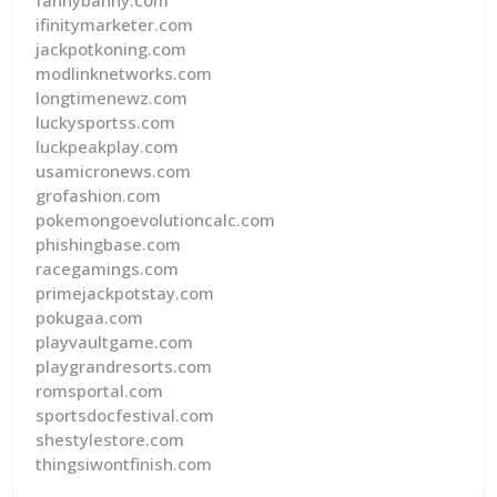
fannybanny.com
ifinitymarketer.com
jackpotkoning.com
modlinknetworks.com
longtimenewz.com
luckysportss.com
luckpeakplay.com
usamicronews.com
grofashion.com
pokemongoevolutioncalc.com
phishingbase.com
racegamings.com
primejackpotstay.com
pokugaa.com
playvaultgame.com
playgrandresorts.com
romsportal.com
sportsdocfestival.com
shestylestore.com
thingsiwontfinish.com