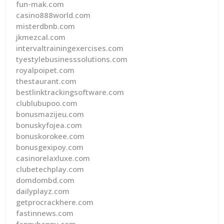
fun-mak.com
casino888world.com
misterdbnb.com
jkmezcal.com
intervaltrainingexercises.com
tyestylebusinesssolutions.com
royalpoipet.com
thestaurant.com
bestlinktrackingsoftware.com
clublubupoo.com
bonusmazijeu.com
bonuskyfojea.com
bonuskorokee.com
bonusgexipoy.com
casinorelaxluxe.com
clubetechplay.com
domdombd.com
dailyplayz.com
getprocrackhere.com
fastinnews.com