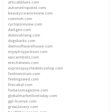
atticabblues.com
autometropolist.com
beautycreamreview.com
coinmoh.com
cyclopsreview.com
dattgen.com
didoivatnang.com
dogsbarks.com
dwmsoftwarehouse.com
enjoytroyjackson.com
epicaimbots.com
etech4news.com
expresspsychedelicsshop.com
fashionistani.com
feelingswed.com
firecabal.com
forbessmagazine.com
globalmarketlivetoday.com
gpl-license.com
grow2every.com