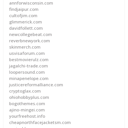
annforwisconsin.com
findjaipur.com
cultofjim.com
glimmerick.com
davidfollett.com
newcollegebeat.com
reverbnewyork.com
skinmerch.com
usvisaforum.com
bestmovierulz.com
jagalchi-trade.com
loopersound.com
minapenelope.com
justicereformalliance.com
cryptoglax.com
ohiohobbyplus.com
bogothemes.com
ajino-mingei.com
yourfreehost.info
cheapnorthfacejacketsm.com