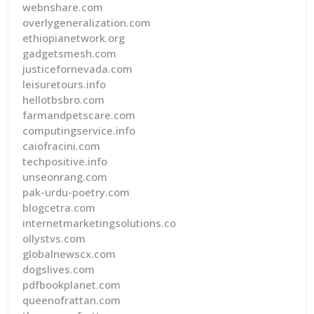
webnshare.com
overlygeneralization.com
ethiopianetwork.org
gadgetsmesh.com
justicefornevada.com
leisuretours.info
hellotbsbro.com
farmandpetscare.com
computingservice.info
caiofracini.com
techpositive.info
unseonrang.com
pak-urdu-poetry.com
blogcetra.com
internetmarketingsolutions.co
ollystvs.com
globalnewscx.com
dogslives.com
pdfbookplanet.com
queenofrattan.com