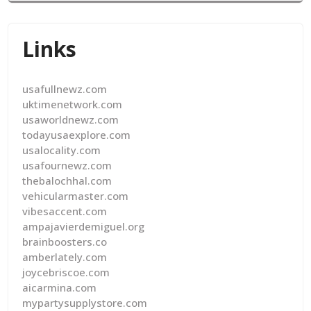
Links
usafullnewz.com
uktimenetwork.com
usaworldnewz.com
todayusaexplore.com
usalocality.com
usafournewz.com
thebalochhal.com
vehicularmaster.com
vibesaccent.com
ampajavierdemiguel.org
brainboosters.co
amberlately.com
joycebriscoe.com
aicarmina.com
mypartysupplystore.com