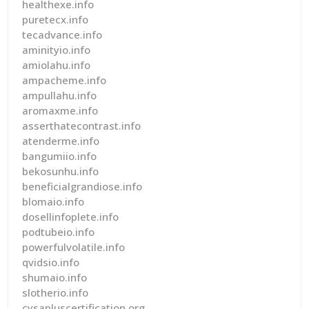
healthexe.info
puretecx.info
tecadvance.info
aminityio.info
amiolahu.info
ampacheme.info
ampullahu.info
aromaxme.info
asserthatecontrast.info
atenderme.info
bangumiio.info
bekosunhu.info
beneficialgrandiose.info
blomaio.info
dosellinfoplete.info
podtubeio.info
powerfulvolatile.info
qvidsio.info
shumaio.info
slotherio.info
cysapluscertification.org