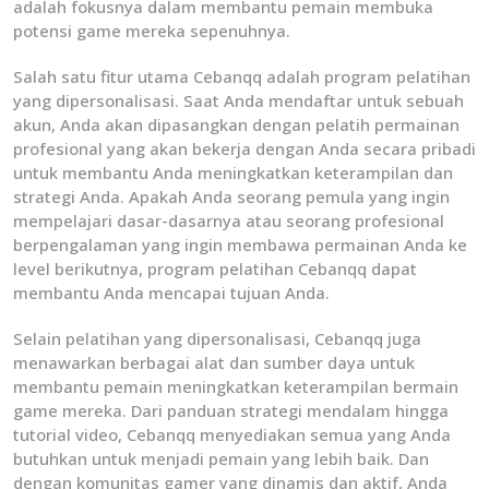
adalah fokusnya dalam membantu pemain membuka
potensi game mereka sepenuhnya.
Salah satu fitur utama Cebanqq adalah program pelatihan
yang dipersonalisasi. Saat Anda mendaftar untuk sebuah
akun, Anda akan dipasangkan dengan pelatih permainan
profesional yang akan bekerja dengan Anda secara pribadi
untuk membantu Anda meningkatkan keterampilan dan
strategi Anda. Apakah Anda seorang pemula yang ingin
mempelajari dasar-dasarnya atau seorang profesional
berpengalaman yang ingin membawa permainan Anda ke
level berikutnya, program pelatihan Cebanqq dapat
membantu Anda mencapai tujuan Anda.
Selain pelatihan yang dipersonalisasi, Cebanqq juga
menawarkan berbagai alat dan sumber daya untuk
membantu pemain meningkatkan keterampilan bermain
game mereka. Dari panduan strategi mendalam hingga
tutorial video, Cebanqq menyediakan semua yang Anda
butuhkan untuk menjadi pemain yang lebih baik. Dan
dengan komunitas gamer yang dinamis dan aktif, Anda