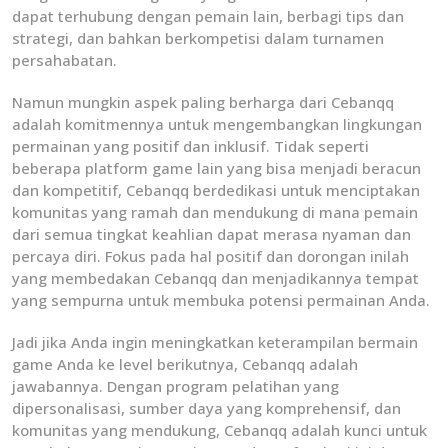
dapat terhubung dengan pemain lain, berbagi tips dan
strategi, dan bahkan berkompetisi dalam turnamen
persahabatan.
Namun mungkin aspek paling berharga dari Cebanqq
adalah komitmennya untuk mengembangkan lingkungan
permainan yang positif dan inklusif. Tidak seperti
beberapa platform game lain yang bisa menjadi beracun
dan kompetitif, Cebanqq berdedikasi untuk menciptakan
komunitas yang ramah dan mendukung di mana pemain
dari semua tingkat keahlian dapat merasa nyaman dan
percaya diri. Fokus pada hal positif dan dorongan inilah
yang membedakan Cebanqq dan menjadikannya tempat
yang sempurna untuk membuka potensi permainan Anda.
Jadi jika Anda ingin meningkatkan keterampilan bermain
game Anda ke level berikutnya, Cebanqq adalah
jawabannya. Dengan program pelatihan yang
dipersonalisasi, sumber daya yang komprehensif, dan
komunitas yang mendukung, Cebanqq adalah kunci untuk