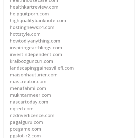
healthhousecare.com
healthkartreview.com
helpquitporn.com
highqualitybanknote.com
hostingnews24.com
hottstyle.com
howtodiyanything.com
inspiringearthlings.com
investindependent.com
kralbozguncu1.com
landscapinggainesvillefl.com
maisonhauturier.com
mascreator.com
menafahmi.com
mukhtarmeer.com
nascartoday.com
nqted.com
nzdriverlicence.com
pagalguru.com
pcegame.com
pgslot-r2.com