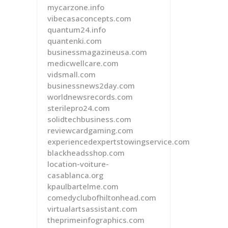
mycarzone.info
vibecasaconcepts.com
quantum24.info
quantenki.com
businessmagazineusa.com
medicwellcare.com
vidsmall.com
businessnews2day.com
worldnewsrecords.com
sterilepro24.com
solidtechbusiness.com
reviewcardgaming.com
experiencedexpertstowingservice.com
blackheadsshop.com
location-voiture-
casablanca.org
kpaulbartelme.com
comedyclubofhiltonhead.com
virtualartsassistant.com
theprimeinfographics.com