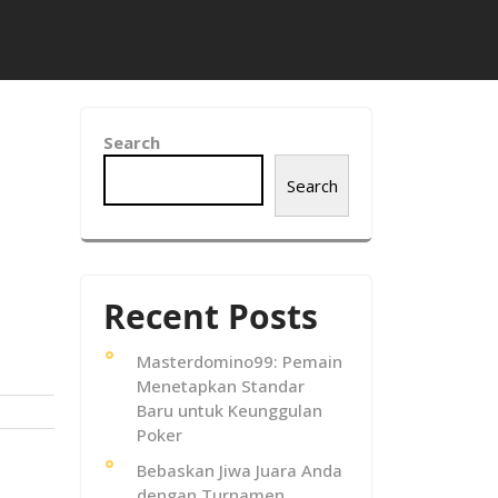
Search
Search
Recent Posts
Masterdomino99: Pemain
Menetapkan Standar
Baru untuk Keunggulan
Poker
Bebaskan Jiwa Juara Anda
u
dengan Turnamen