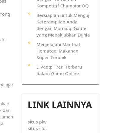
pas
Kompetitif ChampionQQ
orong
Bersiaplah untuk Menguji
Keterampilan Anda
dengan Murniqq: Game
yang Menakjubkan Dunia
ari
Menjelajahi Manfaat
Hematqq: Makanan
Super Terbaik
Divaqq: Tren Terbaru
dalam Game Online
elajar
LINK LAINNYA
rakan
 dari
urnamen
situs pkv
sa
situs slot