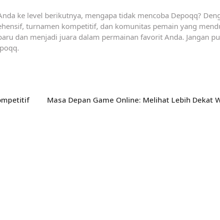
Anda ke level berikutnya, mengapa tidak mencoba Depoqq? Den
hensif, turnamen kompetitif, dan komunitas pemain yang mend
ru dan menjadi juara dalam permainan favorit Anda. Jangan pu
epoqq.
mpetitif
Masa Depan Game Online: Melihat Lebih Dekat