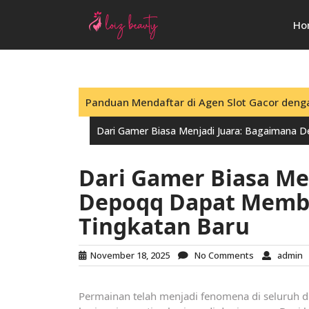
Ho
Panduan Mendaftar di Agen Slot Gacor den
Dari Gamer Biasa Menjadi Juara: Bagaimana
Dari Gamer Biasa Me
Depoqq Dapat Memb
Tingkatan Baru
November 18, 2025
No Comments
admin
Permainan telah menjadi fenomena di seluruh d