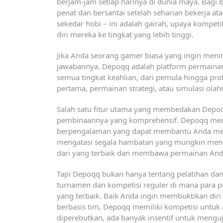
berjam-jam setiap harinya di dunia maya. Bagi 
penat dan bersantai setelah seharian bekerja a
sekedar hobi – ini adalah gairah, upaya komp
diri mereka ke tingkat yang lebih tinggi.
Jika Anda seorang gamer biasa yang ingin men
jawabannya. Depoqq adalah platform permain
semua tingkat keahlian, dari pemula hingga p
pertama, permainan strategi, atau simulasi ola
Salah satu fitur utama yang membedakan Depoq
pembinaannya yang komprehensif. Depoqq mena
berpengalaman yang dapat membantu Anda men
mengatasi segala hambatan yang mungkin meng
dari yang terbaik dan membawa permainan Anda 
Tapi Depoqq bukan hanya tentang pelatihan da
turnamen dan kompetisi reguler di mana para 
yang terbaik. Baik Anda ingin membuktikan dir
berbasis tim, Depoqq memiliki kompetisi untuk
diperebutkan, ada banyak insentif untuk menguj