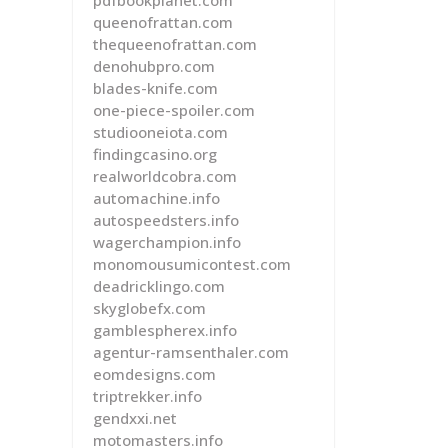
pdfbookplanet.com
queenofrattan.com
thequeenofrattan.com
denohubpro.com
blades-knife.com
one-piece-spoiler.com
studiooneiota.com
findingcasino.org
realworldcobra.com
automachine.info
autospeedsters.info
wagerchampion.info
monomousumicontest.com
deadricklingo.com
skyglobefx.com
gamblespherex.info
agentur-ramsenthaler.com
eomdesigns.com
triptrekker.info
gendxxi.net
motomasters.info