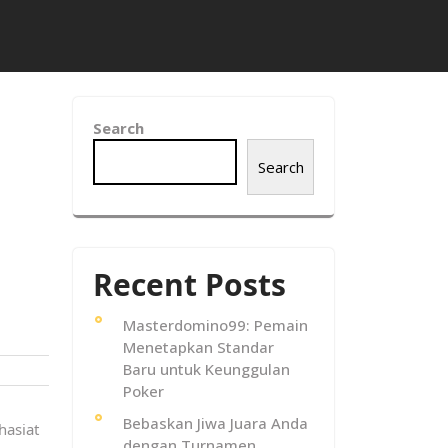
Search
Search
Recent Posts
Masterdomino99: Pemain
Menetapkan Standar
Baru untuk Keunggulan
Poker
Bebaskan Jiwa Juara Anda
hasiat
dengan Turnamen