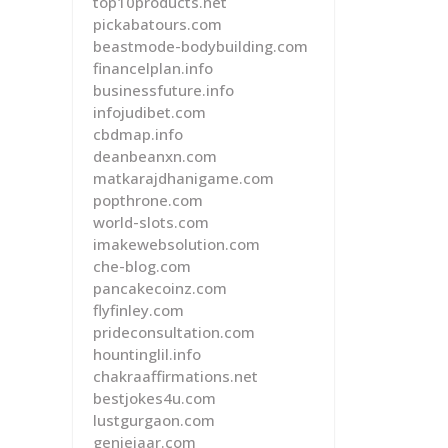
top10products.net
pickabatours.com
beastmode-bodybuilding.com
financelplan.info
businessfuture.info
infojudibet.com
cbdmap.info
deanbeanxn.com
matkarajdhanigame.com
popthrone.com
world-slots.com
imakewebsolution.com
che-blog.com
pancakecoinz.com
flyfinley.com
prideconsultation.com
hountinglil.info
chakraaffirmations.net
bestjokes4u.com
lustgurgaon.com
geniejaar.com