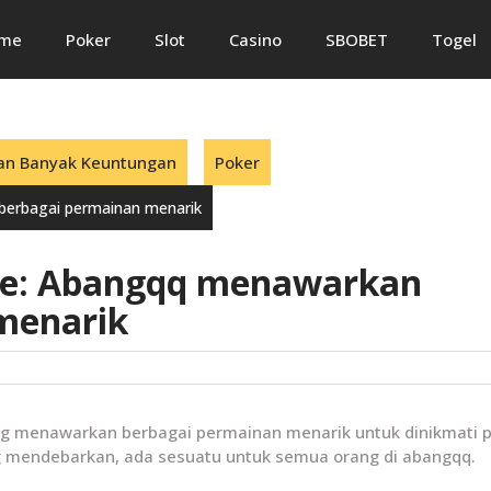
me
Poker
Slot
Casino
SBOBET
Togel
gan Banyak Keuntungan
Poker
berbagai permainan menarik
tte: Abangqq menawarkan
menarik
ng menawarkan berbagai permainan menarik untuk dinikmati 
ang mendebarkan, ada sesuatu untuk semua orang di abangqq.