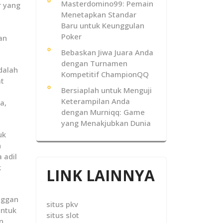
Masterdomino99: Pemain
r yang
Menetapkan Standar
Baru untuk Keunggulan
Poker
an
Bebaskan Jiwa Juara Anda
dengan Turnamen
dalah
Kompetitif ChampionQQ
at
Bersiaplah untuk Menguji
Keterampilan Anda
a,
dengan Murniqq: Game
yang Menakjubkan Dunia
uk
n
 adil
k
LINK LAINNYA
nggan
situs pkv
untuk
situs slot
n