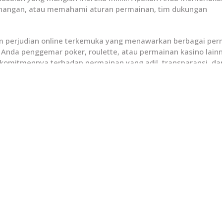
nangan, atau memahami aturan permainan, tim dukungan
.
m perjudian online terkemuka yang menawarkan berbagai pe
 Anda penggemar poker, roulette, atau permainan kasino lain
komitmennya terhadap permainan yang adil, transparansi, da
adalah pilihan yang tepat bagi siapa pun yang ingin memiliki
manfaat.
Step Up Game Anda dengan Divaqq: The Ultimat
Exp