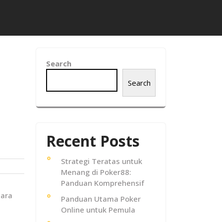
Search
Search
Recent Posts
Strategi Teratas untuk
Menang di Poker88:
Panduan Komprehensif
para
Panduan Utama Poker
Online untuk Pemula