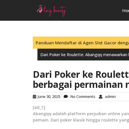
Ho
Panduan Mendaftar di Agen Slot Gacor den
Dari Poker ke Roulette: Abangqq menawarkan 
Dari Poker ke Roule
berbagai permainan 
June 30, 2025
No Comments
admin
[ad_1]
Abangqq adalah platform perjudian online ya
pemain. Dari poker klasik hingga roulette y