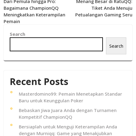
Post
Dari Pemula hingga Pro:
Menang Besar di RatuQQ:
Bagaimana ChampionQQ
Tiket Anda Menuju
navigation
Meningkatkan Keterampilan
Petualangan Gaming Seru
Pemain
Search
Search
Recent Posts
Masterdomino99: Pemain Menetapkan Standar
Baru untuk Keunggulan Poker
Bebaskan Jiwa Juara Anda dengan Turnamen
Kompetitif ChampionQQ
Bersiaplah untuk Menguji Keterampilan Anda
dengan Murniqq: Game yang Menakjubkan