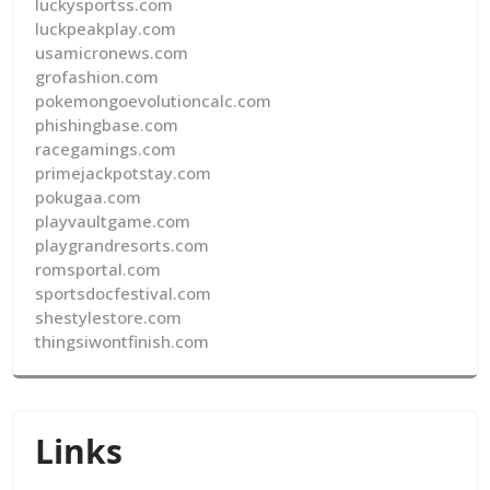
luckysportss.com
luckpeakplay.com
usamicronews.com
grofashion.com
pokemongoevolutioncalc.com
phishingbase.com
racegamings.com
primejackpotstay.com
pokugaa.com
playvaultgame.com
playgrandresorts.com
romsportal.com
sportsdocfestival.com
shestylestore.com
thingsiwontfinish.com
Links