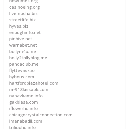
nowtimes.org
casinoeing.org
livemocha.biz
streetlife.biz
hyves.biz
enoughinfo.net
pinhive.net
warnabet.net
bollym4u.me
bolly2tollyblog.me
pandaclub.me
flyttevask.io
byhous.com
hartfordplazahotel.com
m-918kissapk.com
nabavkame.info
gakbiasa.com
iflowerhu.info
chicagocrystalconnection.com
imanabadii.com
trilipohu.info