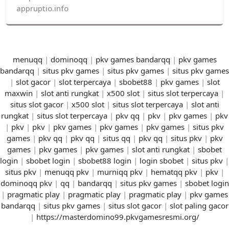
appruptio.info
menuqq
|
dominoqq
|
pkv games bandarqq
|
pkv games
bandarqq
|
situs pkv games
|
situs pkv games
|
situs pkv games
|
slot gacor
|
slot terpercaya
|
sbobet88
|
pkv games
|
slot
maxwin
|
slot anti rungkat
|
x500 slot
|
situs slot terpercaya
|
situs slot gacor
|
x500 slot
|
situs slot terpercaya
|
slot anti
rungkat
|
situs slot terpercaya
|
pkv qq
|
pkv
|
pkv games
|
pkv
|
pkv
|
pkv
|
pkv games
|
pkv games
|
pkv games
|
situs pkv
games
|
pkv qq
|
pkv qq
|
situs qq
|
pkv qq
|
situs pkv
|
pkv
games
|
pkv games
|
pkv games
|
slot anti rungkat
|
sbobet
login
|
sbobet login
|
sbobet88 login
|
login sbobet
|
situs pkv
|
situs pkv
|
menuqq pkv
|
murniqq pkv
|
hematqq pkv
|
pkv
|
dominoqq pkv
|
qq
|
bandarqq
|
situs pkv games
|
sbobet login
|
pragmatic play
|
pragmatic play
|
pragmatic play
|
pkv games
bandarqq
|
situs pkv games
|
situs slot gacor
|
slot paling gacor
|
https://masterdomino99.pkvgamesresmi.org/