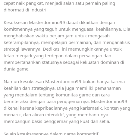
cepat naik pangkat, menjadi salah satu pemain paling
dihormati di industri.
Kesuksesan Masterdomino99 dapat dikaitkan dengan
komitmennya yang teguh untuk menguasai keahliannya. Dia
menghabiskan waktu berjam-jam untuk mengasah
keterampilannya, mempelajari permainan, dan menganalisis
strategi lawannya. Dedikasi ini memungkinkannya untuk
tetap menjadi yang terdepan dalam persaingan dan
mempertahankan statusnya sebagai kekuatan dominan di
dunia game.
Namun kesuksesan Masterdomino99 bukan hanya karena
keahlian dan strateginya. Dia juga memiliki pemahaman
yang mendalam tentang komunitas game dan cara
berinteraksi dengan para penggemarnya. Masterdomino99
dikenal karena kepribadiannya yang karismatik, konten yang
menarik, dan aliran interaktif, yang membantunya
membangun basis penggemar yang kuat dan setia.
Selain kesuksesannya dalam game kompetitif,