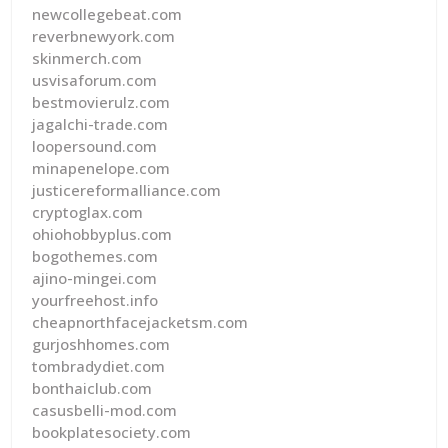
newcollegebeat.com
reverbnewyork.com
skinmerch.com
usvisaforum.com
bestmovierulz.com
jagalchi-trade.com
loopersound.com
minapenelope.com
justicereformalliance.com
cryptoglax.com
ohiohobbyplus.com
bogothemes.com
ajino-mingei.com
yourfreehost.info
cheapnorthfacejacketsm.com
gurjoshhomes.com
tombradydiet.com
bonthaiclub.com
casusbelli-mod.com
bookplatesociety.com