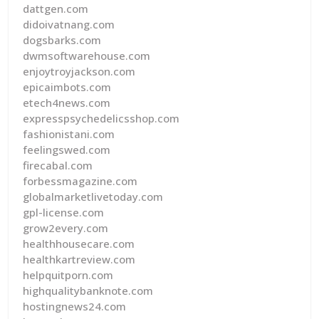
dattgen.com
didoivatnang.com
dogsbarks.com
dwmsoftwarehouse.com
enjoytroyjackson.com
epicaimbots.com
etech4news.com
expresspsychedelicsshop.com
fashionistani.com
feelingswed.com
firecabal.com
forbessmagazine.com
globalmarketlivetoday.com
gpl-license.com
grow2every.com
healthhousecare.com
healthkartreview.com
helpquitporn.com
highqualitybanknote.com
hostingnews24.com