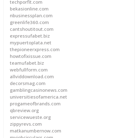
techporfit.com
bekasionline.com
nbusinessplan.com
greenlife360.com
cantshoutitout.com
expressufabet.biz
mypuertoplata.net
thepioneerxpress.com
howtofixissue.com
teamufabet.biz
webfullform.com
allviddownload.com
decorsmag.com
gamblingcasinonews.com
universitiesofamerica.net
progameofbrands.com
qbreview.org
servicewueste.org
zippyrevs.com
matkanumbernow.com
myjobcirculars.com