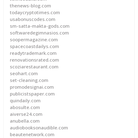
thenews-blog.com
todaycryptotimes.com
usabonuscodes.com
sm-satta-makta-gods.com
softwaredegimnasios.com
soopermagazine.com
spacecoastdailys.com
readytrademark.com
renovationsrated.com
scoziarestaurant.com
seohart.com
set-cleaning.com
promodesignai.com
publicistspaper.com
quindaily.com
abosulte.com
aiverse24.com
anubella.com
audiobooksonaudible.com
beautenetwork.com