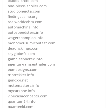
blades-knife.com
one-piece-spoiler.com
studiooneiota.com
findingcasino.org
realworldcobra.com
automachine.info
autospeedsters.info
wagerchampion.info
monomousumicontest.com
deadricklingo.com
skyglobefx.com
gamblespherex.info
agentur-ramsenthaler.com
eomdesigns.com
triptrekker.info
gendxxi.net
motomasters.info
mycarzone.info
vibecasaconcepts.com
quantum24.info
quantenki.com