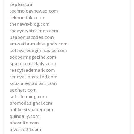
zepfo.com
technologynews5.com
teknoeduka.com
thenews-blog.com
todaycryptotimes.com
usabonuscodes.com
sm-satta-makta-gods.com
softwaredegimnasios.com
soopermagazine.com
spacecoastdailys.com
readytrademark.com
renovationsrated.com
scoziarestaurant.com
seohart.com
set-cleaning.com
promodesignai.com
publicistspaper.com
quindaily.com
abosulte.com
aiverse24.com