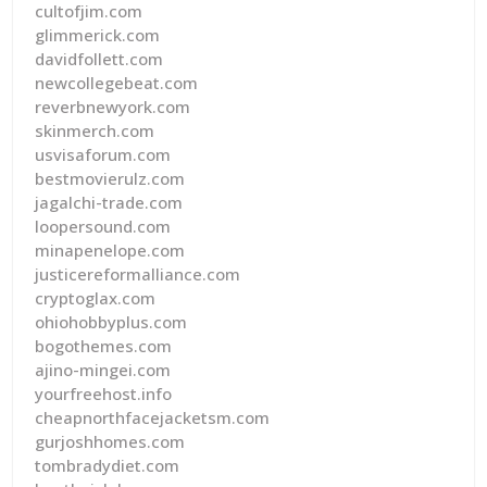
cultofjim.com
glimmerick.com
davidfollett.com
newcollegebeat.com
reverbnewyork.com
skinmerch.com
usvisaforum.com
bestmovierulz.com
jagalchi-trade.com
loopersound.com
minapenelope.com
justicereformalliance.com
cryptoglax.com
ohiohobbyplus.com
bogothemes.com
ajino-mingei.com
yourfreehost.info
cheapnorthfacejacketsm.com
gurjoshhomes.com
tombradydiet.com