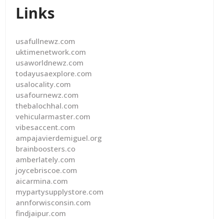
Links
usafullnewz.com
uktimenetwork.com
usaworldnewz.com
todayusaexplore.com
usalocality.com
usafournewz.com
thebalochhal.com
vehicularmaster.com
vibesaccent.com
ampajavierdemiguel.org
brainboosters.co
amberlately.com
joycebriscoe.com
aicarmina.com
mypartysupplystore.com
annforwisconsin.com
findjaipur.com