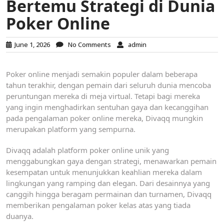
Bertemu Strategi di Dunia
Poker Online
June 1, 2026
No Comments
admin
Poker online menjadi semakin populer dalam beberapa
tahun terakhir, dengan pemain dari seluruh dunia mencoba
peruntungan mereka di meja virtual. Tetapi bagi mereka
yang ingin menghadirkan sentuhan gaya dan kecanggihan
pada pengalaman poker online mereka, Divaqq mungkin
merupakan platform yang sempurna.
Divaqq adalah platform poker online unik yang
menggabungkan gaya dengan strategi, menawarkan pemain
kesempatan untuk menunjukkan keahlian mereka dalam
lingkungan yang ramping dan elegan. Dari desainnya yang
canggih hingga beragam permainan dan turnamen, Divaqq
memberikan pengalaman poker kelas atas yang tiada
duanya.