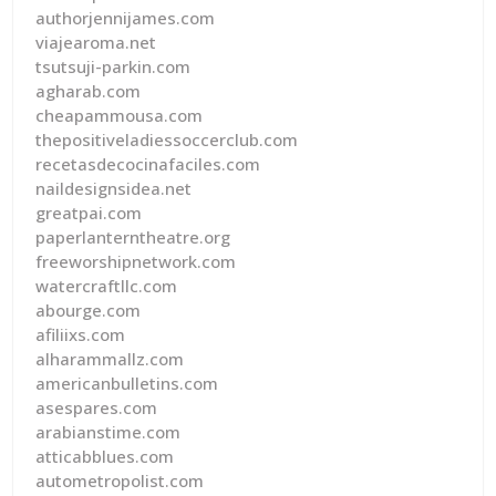
authorjennijames.com
viajearoma.net
tsutsuji-parkin.com
agharab.com
cheapammousa.com
thepositiveladiessoccerclub.com
recetasdecocinafaciles.com
naildesignsidea.net
greatpai.com
paperlanterntheatre.org
freeworshipnetwork.com
watercraftllc.com
abourge.com
afiliixs.com
alharammallz.com
americanbulletins.com
asespares.com
arabianstime.com
atticabblues.com
autometropolist.com