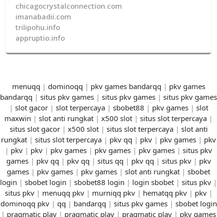
chicagocrystalconnection.com
imanabadii.com
trilipohu.info
appruptio.info
menuqq
|
dominoqq
|
pkv games bandarqq
|
pkv games
bandarqq
|
situs pkv games
|
situs pkv games
|
situs pkv games
|
slot gacor
|
slot terpercaya
|
sbobet88
|
pkv games
|
slot
maxwin
|
slot anti rungkat
|
x500 slot
|
situs slot terpercaya
|
situs slot gacor
|
x500 slot
|
situs slot terpercaya
|
slot anti
rungkat
|
situs slot terpercaya
|
pkv qq
|
pkv
|
pkv games
|
pkv
|
pkv
|
pkv
|
pkv games
|
pkv games
|
pkv games
|
situs pkv
games
|
pkv qq
|
pkv qq
|
situs qq
|
pkv qq
|
situs pkv
|
pkv
games
|
pkv games
|
pkv games
|
slot anti rungkat
|
sbobet
login
|
sbobet login
|
sbobet88 login
|
login sbobet
|
situs pkv
|
situs pkv
|
menuqq pkv
|
murniqq pkv
|
hematqq pkv
|
pkv
|
dominoqq pkv
|
qq
|
bandarqq
|
situs pkv games
|
sbobet login
|
pragmatic play
|
pragmatic play
|
pragmatic play
|
pkv games