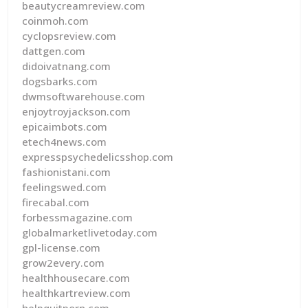
beautycreamreview.com
coinmoh.com
cyclopsreview.com
dattgen.com
didoivatnang.com
dogsbarks.com
dwmsoftwarehouse.com
enjoytroyjackson.com
epicaimbots.com
etech4news.com
expresspsychedelicsshop.com
fashionistani.com
feelingswed.com
firecabal.com
forbessmagazine.com
globalmarketlivetoday.com
gpl-license.com
grow2every.com
healthhousecare.com
healthkartreview.com