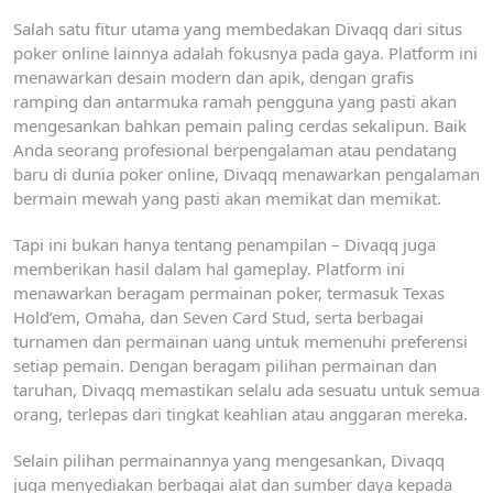
Salah satu fitur utama yang membedakan Divaqq dari situs
poker online lainnya adalah fokusnya pada gaya. Platform ini
menawarkan desain modern dan apik, dengan grafis
ramping dan antarmuka ramah pengguna yang pasti akan
mengesankan bahkan pemain paling cerdas sekalipun. Baik
Anda seorang profesional berpengalaman atau pendatang
baru di dunia poker online, Divaqq menawarkan pengalaman
bermain mewah yang pasti akan memikat dan memikat.
Tapi ini bukan hanya tentang penampilan – Divaqq juga
memberikan hasil dalam hal gameplay. Platform ini
menawarkan beragam permainan poker, termasuk Texas
Hold’em, Omaha, dan Seven Card Stud, serta berbagai
turnamen dan permainan uang untuk memenuhi preferensi
setiap pemain. Dengan beragam pilihan permainan dan
taruhan, Divaqq memastikan selalu ada sesuatu untuk semua
orang, terlepas dari tingkat keahlian atau anggaran mereka.
Selain pilihan permainannya yang mengesankan, Divaqq
juga menyediakan berbagai alat dan sumber daya kepada