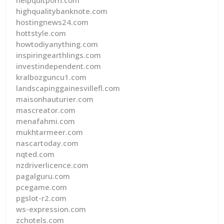
helpquitporn.com
highqualitybanknote.com
hostingnews24.com
hottstyle.com
howtodiyanything.com
inspiringearthlings.com
investindependent.com
kralbozguncu1.com
landscapinggainesvillefl.com
maisonhauturier.com
mascreator.com
menafahmi.com
mukhtarmeer.com
nascartoday.com
nqted.com
nzdriverlicence.com
pagalguru.com
pcegame.com
pgslot-r2.com
ws-expression.com
zchotels.com