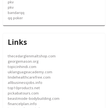
pkv
pkv
bandarqq
qq poker
Links
thecedarglenmaltshop.com
georgemason.org
topicinhindi.com
uklanguageacademy.com
lindehealthcarefree.com
allbusinessjobs.info
top10products.net
pickabatours.com
beastmode-bodybuilding.com
financelplan.info