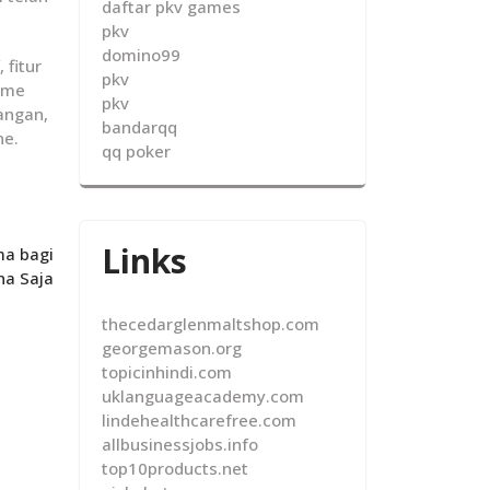
daftar pkv games
pkv
domino99
 fitur
pkv
ame
pkv
angan,
bandarqq
ne.
qq poker
Links
ma bagi
na Saja
thecedarglenmaltshop.com
georgemason.org
topicinhindi.com
uklanguageacademy.com
lindehealthcarefree.com
allbusinessjobs.info
top10products.net