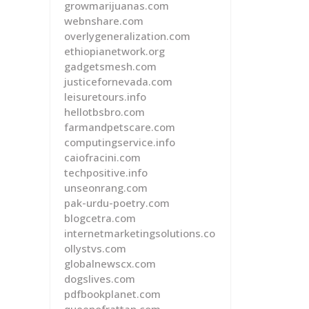
growmarijuanas.com
webnshare.com
overlygeneralization.com
ethiopianetwork.org
gadgetsmesh.com
justicefornevada.com
leisuretours.info
hellotbsbro.com
farmandpetscare.com
computingservice.info
caiofracini.com
techpositive.info
unseonrang.com
pak-urdu-poetry.com
blogcetra.com
internetmarketingsolutions.co
ollystvs.com
globalnewscx.com
dogslives.com
pdfbookplanet.com