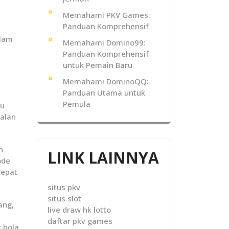
Memahami PKV Games:
Panduan Komprehensif
alam
Memahami Domino99:
Panduan Komprehensif
untuk Pemain Baru
Memahami DominoQQ:
Panduan Utama untuk
Pemula
tu
balan
n
LINK LAINNYA
ode
cepat
situs pkv
situs slot
ang,
live draw hk lotto
daftar pkv games
 bola,