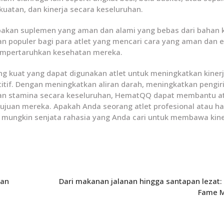
atan, dan kinerja secara keseluruhan.
pakan suplemen yang aman dan alami yang bebas dari bahan 
han populer bagi para atlet yang mencari cara yang aman dan e
empertaruhkan kesehatan mereka.
g kuat yang dapat digunakan atlet untuk meningkatkan kiner
if. Dengan meningkatkan aliran darah, meningkatkan pengi
dan stamina secara keseluruhan, HematQQ dapat membantu at
ujuan mereka. Apakah Anda seorang atlet profesional atau h
 mungkin senjata rahasia yang Anda cari untuk membawa kine
lan
Dari makanan jalanan hingga santapan lezat: 
Fame 