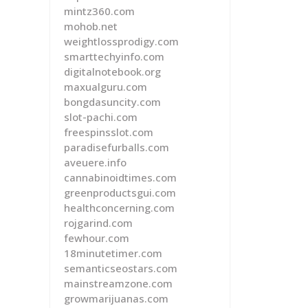
mintz360.com
mohob.net
weightlossprodigy.com
smarttechyinfo.com
digitalnotebook.org
maxualguru.com
bongdasuncity.com
slot-pachi.com
freespinsslot.com
paradisefurballs.com
aveuere.info
cannabinoidtimes.com
greenproductsgui.com
healthconcerning.com
rojgarind.com
fewhour.com
18minutetimer.com
semanticseostars.com
mainstreamzone.com
growmarijuanas.com