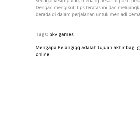
Sebagai kesimpulan, menang besar di pokerpela
Dengan mengikuti tips teratas ini dan meluan
berada di dalam perjalanan untuk menjadi pema
Tags:
pkv games
Post
Mengapa Pelangiqq adalah tujuan akhir bagi 
online
navigation