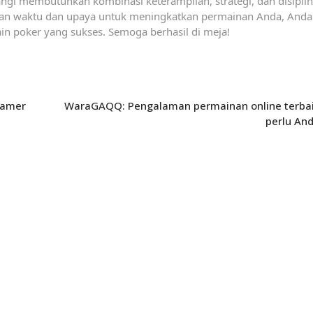
ngi membutuhkan kombinasi keterampilan, strategi, dan disiplin
gkan waktu dan upaya untuk meningkatkan permainan Anda, Anda
in poker yang sukses. Semoga berhasil di meja!
gamer
WaraGAQQ: Pengalaman permainan online terba
perlu An