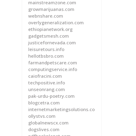
mainstreamzone.com
growmarijuanas.com
webnshare.com
overlygeneralization.com
ethiopianetwork.org
gadgetsmesh.com
justicefornevada.com
leisuretours.info
hellotbsbro.com
farmandpetscare.com
computingservice.info
caiofracini.com
techpositive.info
unseonrang.com
pak-urdu-poetry.com
blogcetra.com
internetmarketingsolutions.co
ollystvs.com
globalnewscx.com
dogslives.com