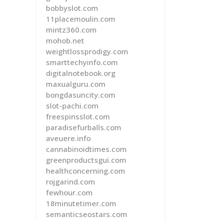
bobbyslot.com
11placemoulin.com
mintz360.com
mohob.net
weightlossprodigy.com
smarttechyinfo.com
digitalnotebook.org
maxualguru.com
bongdasuncity.com
slot-pachi.com
freespinsslot.com
paradisefurballs.com
aveuere.info
cannabinoidtimes.com
greenproductsgui.com
healthconcerning.com
rojgarind.com
fewhour.com
18minutetimer.com
semanticseostars.com