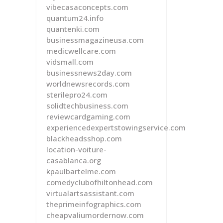
vibecasaconcepts.com
quantum24.info
quantenki.com
businessmagazineusa.com
medicwellcare.com
vidsmall.com
businessnews2day.com
worldnewsrecords.com
sterilepro24.com
solidtechbusiness.com
reviewcardgaming.com
experiencedexpertstowingservice.com
blackheadsshop.com
location-voiture-
casablanca.org
kpaulbartelme.com
comedyclubofhiltonhead.com
virtualartsassistant.com
theprimeinfographics.com
cheapvaliumordernow.com