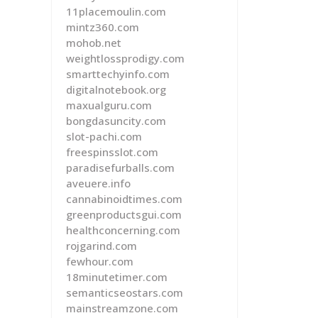
11placemoulin.com
mintz360.com
mohob.net
weightlossprodigy.com
smarttechyinfo.com
digitalnotebook.org
maxualguru.com
bongdasuncity.com
slot-pachi.com
freespinsslot.com
paradisefurballs.com
aveuere.info
cannabinoidtimes.com
greenproductsgui.com
healthconcerning.com
rojgarind.com
fewhour.com
18minutetimer.com
semanticseostars.com
mainstreamzone.com