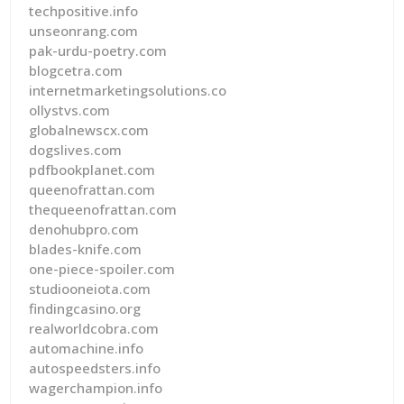
techpositive.info
unseonrang.com
pak-urdu-poetry.com
blogcetra.com
internetmarketingsolutions.co
ollystvs.com
globalnewscx.com
dogslives.com
pdfbookplanet.com
queenofrattan.com
thequeenofrattan.com
denohubpro.com
blades-knife.com
one-piece-spoiler.com
studiooneiota.com
findingcasino.org
realworldcobra.com
automachine.info
autospeedsters.info
wagerchampion.info