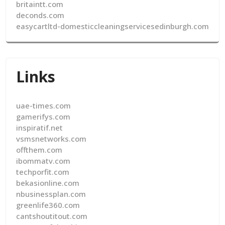
britaintt.com
deconds.com
easycartltd-domesticcleaningservicesedinburgh.com
Links
uae-times.com
gamerifys.com
inspiratif.net
vsmsnetworks.com
offthem.com
ibommatv.com
techporfit.com
bekasionline.com
nbusinessplan.com
greenlife360.com
cantshoutitout.com