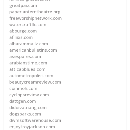
greatpai.com
paperlanterntheatre.org
freeworshipnetwork.com
watercraftllc.com
abourge.com
afiliixs.com
alharammallz.com
americanbulletins.com
asespares.com
arabianstime.com
atticabblues.com
autometropolist.com
beautycreamreview.com
coinmoh.com
cyclopsreview.com
dattgen.com
didoivatnang.com
dogsbarks.com
dwmsoftwarehouse.com
enjoytroyjackson.com