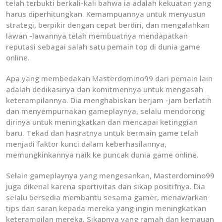
telah terbukti berkali-kali bahwa ia adalah kekuatan yang
harus diperhitungkan. Kemampuannya untuk menyusun
strategi, berpikir dengan cepat berdiri, dan mengalahkan
lawan -lawannya telah membuatnya mendapatkan
reputasi sebagai salah satu pemain top di dunia game
online.
Apa yang membedakan Masterdomino99 dari pemain lain
adalah dedikasinya dan komitmennya untuk mengasah
keterampilannya. Dia menghabiskan berjam -jam berlatih
dan menyempurnakan gameplaynya, selalu mendorong
dirinya untuk meningkatkan dan mencapai ketinggian
baru. Tekad dan hasratnya untuk bermain game telah
menjadi faktor kunci dalam keberhasilannya,
memungkinkannya naik ke puncak dunia game online.
Selain gameplaynya yang mengesankan, Masterdomino99
juga dikenal karena sportivitas dan sikap positifnya. Dia
selalu bersedia membantu sesama gamer, menawarkan
tips dan saran kepada mereka yang ingin meningkatkan
keterampilan mereka. Sikapnya yang ramah dan kemauan