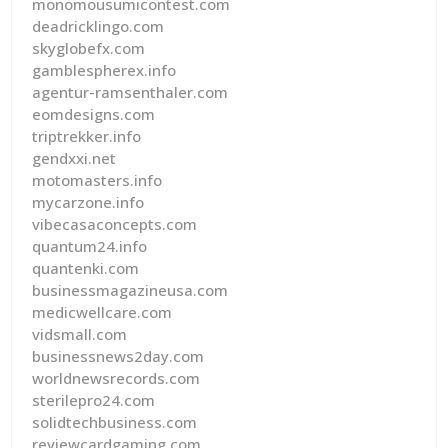
monomousumicontest.com
deadricklingo.com
skyglobefx.com
gamblespherex.info
agentur-ramsenthaler.com
eomdesigns.com
triptrekker.info
gendxxi.net
motomasters.info
mycarzone.info
vibecasaconcepts.com
quantum24.info
quantenki.com
businessmagazineusa.com
medicwellcare.com
vidsmall.com
businessnews2day.com
worldnewsrecords.com
sterilepro24.com
solidtechbusiness.com
reviewcardgaming.com