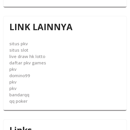
LINK LAINNYA
situs pkv
situs slot
live draw hk lotto
daftar pkv games
pkv
domino99
pkv
pkv
bandarqq
qq poker