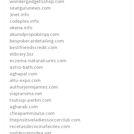
wondergadgetsshop.com
seatgurunews.com
3net.info
codeplex.info
okena.info
akunidpropokerqq.com
bespokecardetailing.com
bestfriendscredit.com
elibrary.biz
eczema-naturalcures.com
astro-bath.com
aghapal.com
altu-expo.com
authorjennijames.com
viajearoma.net
tsutsuji-parkin.com
agharab.com
cheapammousa.com
thepositiveladiessoccerclub.com
recetasdecocinafaciles.com
naildesignsidea.net