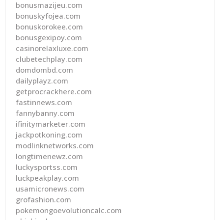
bonusmazijeu.com
bonuskyfojea.com
bonuskorokee.com
bonusgexipoy.com
casinorelaxluxe.com
clubetechplay.com
domdombd.com
dailyplayz.com
getprocrackhere.com
fastinnews.com
fannybanny.com
ifinitymarketer.com
jackpotkoning.com
modlinknetworks.com
longtimenewz.com
luckysportss.com
luckpeakplay.com
usamicronews.com
grofashion.com
pokemongoevolutioncalc.com