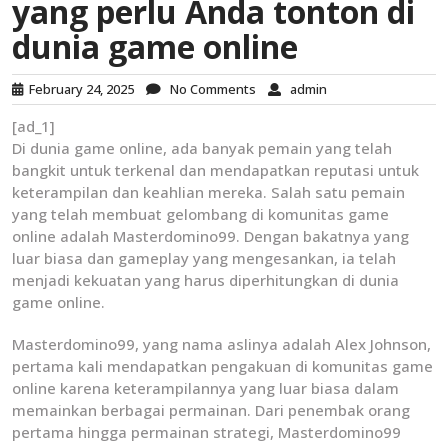
yang perlu Anda tonton di
dunia game online
February 24, 2025
No Comments
admin
[ad_1]
Di dunia game online, ada banyak pemain yang telah
bangkit untuk terkenal dan mendapatkan reputasi untuk
keterampilan dan keahlian mereka. Salah satu pemain
yang telah membuat gelombang di komunitas game
online adalah Masterdomino99. Dengan bakatnya yang
luar biasa dan gameplay yang mengesankan, ia telah
menjadi kekuatan yang harus diperhitungkan di dunia
game online.
Masterdomino99, yang nama aslinya adalah Alex Johnson,
pertama kali mendapatkan pengakuan di komunitas game
online karena keterampilannya yang luar biasa dalam
memainkan berbagai permainan. Dari penembak orang
pertama hingga permainan strategi, Masterdomino99