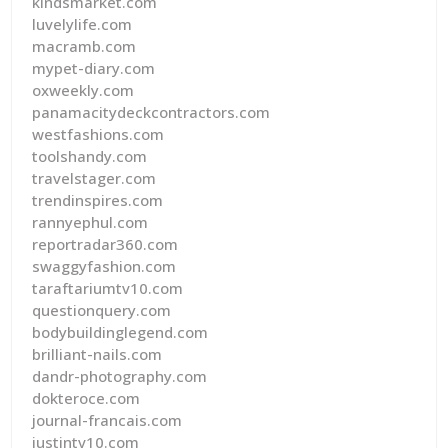
kindsmarket.com
luvelylife.com
macramb.com
mypet-diary.com
oxweekly.com
panamacitydeckcontractors.com
westfashions.com
toolshandy.com
travelstager.com
trendinspires.com
rannyephul.com
reportradar360.com
swaggyfashion.com
taraftariumtv10.com
questionquery.com
bodybuildinglegend.com
brilliant-nails.com
dandr-photography.com
dokteroce.com
journal-francais.com
justintv10.com