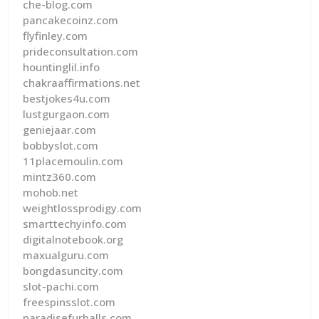
che-blog.com
pancakecoinz.com
flyfinley.com
prideconsultation.com
hountinglil.info
chakraaffirmations.net
bestjokes4u.com
lustgurgaon.com
geniejaar.com
bobbyslot.com
11placemoulin.com
mintz360.com
mohob.net
weightlossprodigy.com
smarttechyinfo.com
digitalnotebook.org
maxualguru.com
bongdasuncity.com
slot-pachi.com
freespinsslot.com
paradisefurballs.com