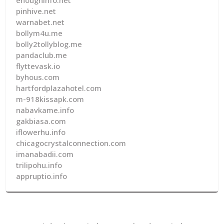
enoughinfo.net
pinhive.net
warnabet.net
bollym4u.me
bolly2tollyblog.me
pandaclub.me
flyttevask.io
byhous.com
hartfordplazahotel.com
m-918kissapk.com
nabavkame.info
gakbiasa.com
iflowerhu.info
chicagocrystalconnection.com
imanabadii.com
trilipohu.info
appruptio.info