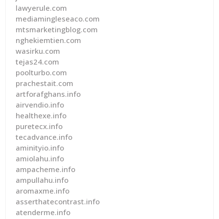
lawyerule.com
mediamingleseaco.com
mtsmarketingblog.com
nghekiemtien.com
wasirku.com
tejas24.com
poolturbo.com
prachestait.com
artforafghans.info
airvendio.info
healthexe.info
puretecx.info
tecadvance.info
aminityio.info
amiolahu.info
ampacheme.info
ampullahu.info
aromaxme.info
asserthatecontrast.info
atenderme.info