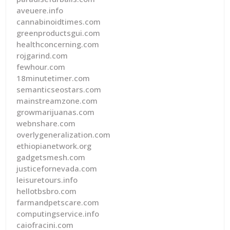
aveuere.info
cannabinoidtimes.com
greenproductsgui.com
healthconcerning.com
rojgarind.com
fewhour.com
18minutetimer.com
semanticseostars.com
mainstreamzone.com
growmarijuanas.com
webnshare.com
overlygeneralization.com
ethiopianetwork.org
gadgetsmesh.com
justicefornevada.com
leisuretours.info
hellotbsbro.com
farmandpetscare.com
computingservice.info
caiofracini.com