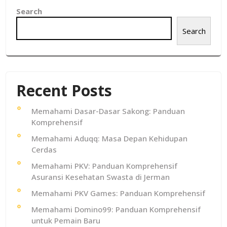
Search
Search
Recent Posts
Memahami Dasar-Dasar Sakong: Panduan
Komprehensif
Memahami Aduqq: Masa Depan Kehidupan
Cerdas
Memahami PKV: Panduan Komprehensif
Asuransi Kesehatan Swasta di Jerman
Memahami PKV Games: Panduan Komprehensif
Memahami Domino99: Panduan Komprehensif
untuk Pemain Baru