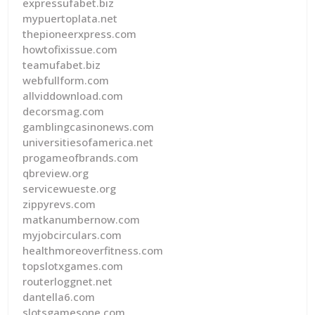
expressufabet.biz
mypuertoplata.net
thepioneerxpress.com
howtofixissue.com
teamufabet.biz
webfullform.com
allviddownload.com
decorsmag.com
gamblingcasinonews.com
universitiesofamerica.net
progameofbrands.com
qbreview.org
servicewueste.org
zippyrevs.com
matkanumbernow.com
myjobcirculars.com
healthmoreoverfitness.com
topslotxgames.com
routerloggnet.net
dantella6.com
slotsgamesone.com