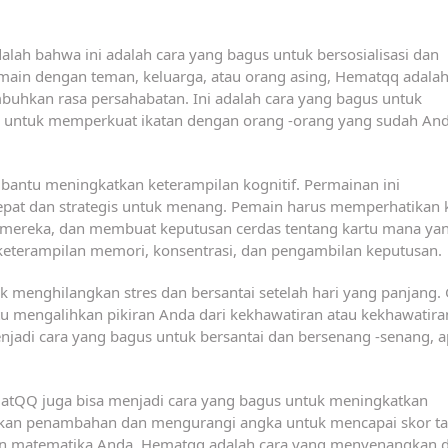
ah bahwa ini adalah cara yang bagus untuk bersosialisasi dan
main dengan teman, keluarga, atau orang asing, Hematqq adala
hkan rasa persahabatan. Ini adalah cara yang bagus untuk
 untuk memperkuat ikatan dengan orang -orang yang sudah An
antu meningkatkan keterampilan kognitif. Permainan ini
pat dan strategis untuk menang. Pemain harus memperhatikan 
 mereka, dan membuat keputusan cerdas tentang kartu mana ya
eterampilan memori, konsentrasi, dan pengambilan keputusan.
menghilangkan stres dan bersantai setelah hari yang panjang. 
mengalihkan pikiran Anda dari kekhawatiran atau kekhawatira
jadi cara yang bagus untuk bersantai dan bersenang -senang, 
ematQQ juga bisa menjadi cara yang bagus untuk meningkatkan
tkan penambahan dan mengurangi angka untuk mencapai skor ta
matematika Anda. Hematqq adalah cara yang menyenangkan 