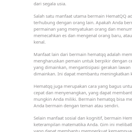
dari segala usia.
Salah satu manfaat utama bermain HematQQ adal
terhubung dengan orang lain. Apakah Anda ber
permainan yang menyatukan orang dan menumbu
memecahkan es dan mengenal orang baru, atau
kenal.
Manfaat lain dari bermain hematqq adalah memb
mengharuskan pemain untuk berpikir dengan ce
yang dimainkan, mengantisipasi gerakan lawan
dimainkan. Ini dapat membantu meningkatkan k
Hematqq juga merupakan cara yang bagus untuk 
cepat dan menyenangkan, yang dapat membantu 
mungkin Anda miliki. Bermain hematqq bisa men
Anda bermain dengan teman atau sendiri.
Selain manfaat sosial dan kognitif, bermain H
keterampilan matematika Anda. Gim ini meliba
yang dapat membantu memperkuat kemampuan 