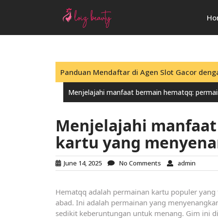
Ho
Panduan Mendaftar di Agen Slot Gacor den
Menjelajahi manfaat bermain hematqq: perm
Menjelajahi manfaa
kartu yang menyen
June 14, 2025
No Comments
admin
Hematqq adalah permainan kartu populer yang te
abad. Ini adalah permainan yang menyenangka
sedikit keberuntungan untuk menang. Gim ini d