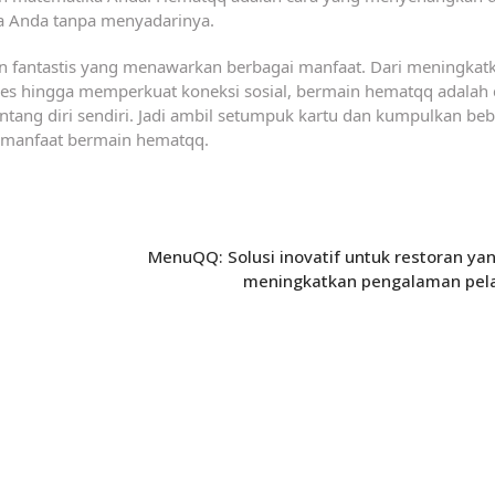
a Anda tanpa menyadarinya.
 fantastis yang menawarkan berbagai manfaat. Dari meningkat
res hingga memperkuat koneksi sosial, bermain hematqq adalah 
ang diri sendiri. Jadi ambil setumpuk kartu dan kumpulkan be
 manfaat bermain hematqq.
MenuQQ: Solusi inovatif untuk restoran yan
meningkatkan pengalaman pel