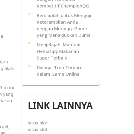
Kompetitif ChampionQQ
Bersiaplah untuk Menguji
Keterampilan Anda
h
dengan Murniqq: Game
yang Menakjubkan Dunia
da
Menjelajahi Manfaat
Hematqq: Makanan
Super Terbaik
kartu
Divaqq: Tren Terbaru
ng akan
dalam Game Online
Gim ini
n yang
apakah
LINK LAINNYA
situs pkv
rget,
situs slot
dan