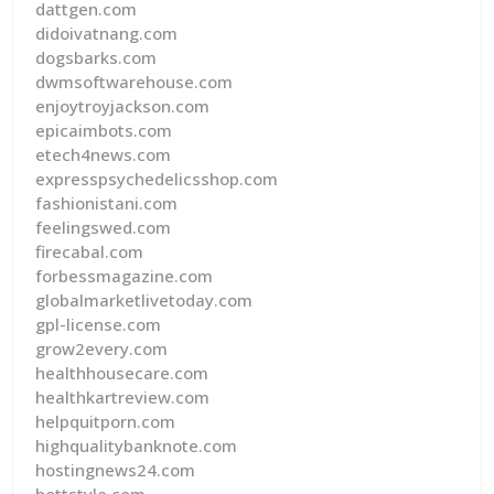
dattgen.com
didoivatnang.com
dogsbarks.com
dwmsoftwarehouse.com
enjoytroyjackson.com
epicaimbots.com
etech4news.com
expresspsychedelicsshop.com
fashionistani.com
feelingswed.com
firecabal.com
forbessmagazine.com
globalmarketlivetoday.com
gpl-license.com
grow2every.com
healthhousecare.com
healthkartreview.com
helpquitporn.com
highqualitybanknote.com
hostingnews24.com