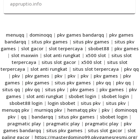
appruptio.info
menuqq
|
dominoqq
|
pkv games bandarqq
|
pkv games
bandarqq
|
situs pkv games
|
situs pkv games
|
situs pkv
games
|
slot gacor
|
slot terpercaya
|
sbobet88
|
pkv games
|
slot maxwin
|
slot anti rungkat
|
x500 slot
|
situs slot
terpercaya
|
situs slot gacor
|
x500 slot
|
situs slot
terpercaya
|
slot anti rungkat
|
situs slot terpercaya
|
pkv qq
|
pkv
|
pkv games
|
pkv
|
pkv
|
pkv
|
pkv games
|
pkv
games
|
pkv games
|
situs pkv games
|
pkv qq
|
pkv qq
|
situs qq
|
pkv qq
|
situs pkv
|
pkv games
|
pkv games
|
pkv
games
|
slot anti rungkat
|
sbobet login
|
sbobet login
|
sbobet88 login
|
login sbobet
|
situs pkv
|
situs pkv
|
menuqq pkv
|
murniqq pkv
|
hematqq pkv
|
pkv
|
dominoqq
pkv
|
qq
|
bandarqq
|
situs pkv games
|
sbobet login
|
pragmatic play
|
pragmatic play
|
pragmatic play
|
pkv
games bandarqq
|
situs pkv games
|
situs slot gacor
|
slot
paling gacor
|
https://masterdomino99.pkvgamesresmi.org/