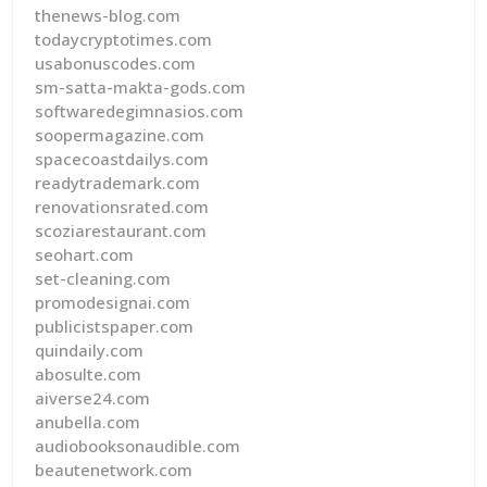
thenews-blog.com
todaycryptotimes.com
usabonuscodes.com
sm-satta-makta-gods.com
softwaredegimnasios.com
soopermagazine.com
spacecoastdailys.com
readytrademark.com
renovationsrated.com
scoziarestaurant.com
seohart.com
set-cleaning.com
promodesignai.com
publicistspaper.com
quindaily.com
abosulte.com
aiverse24.com
anubella.com
audiobooksonaudible.com
beautenetwork.com