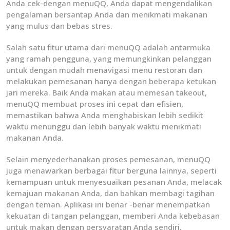
Anda cek-dengan menuQQ, Anda dapat mengendalikan
pengalaman bersantap Anda dan menikmati makanan
yang mulus dan bebas stres.
Salah satu fitur utama dari menuQQ adalah antarmuka
yang ramah pengguna, yang memungkinkan pelanggan
untuk dengan mudah menavigasi menu restoran dan
melakukan pemesanan hanya dengan beberapa ketukan
jari mereka. Baik Anda makan atau memesan takeout,
menuQQ membuat proses ini cepat dan efisien,
memastikan bahwa Anda menghabiskan lebih sedikit
waktu menunggu dan lebih banyak waktu menikmati
makanan Anda.
Selain menyederhanakan proses pemesanan, menuQQ
juga menawarkan berbagai fitur berguna lainnya, seperti
kemampuan untuk menyesuaikan pesanan Anda, melacak
kemajuan makanan Anda, dan bahkan membagi tagihan
dengan teman. Aplikasi ini benar -benar menempatkan
kekuatan di tangan pelanggan, memberi Anda kebebasan
untuk makan dengan persyaratan Anda sendiri.