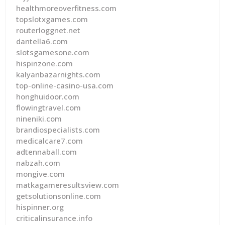
healthmoreoverfitness.com
topslotxgames.com
routerloggnet.net
dantella6.com
slotsgamesone.com
hispinzone.com
kalyanbazarnights.com
top-online-casino-usa.com
honghuidoor.com
flowingtravel.com
nineniki.com
brandiospecialists.com
medicalcare7.com
adtennaball.com
nabzah.com
mongive.com
matkagameresultsview.com
getsolutionsonline.com
hispinner.org
criticalinsurance.info