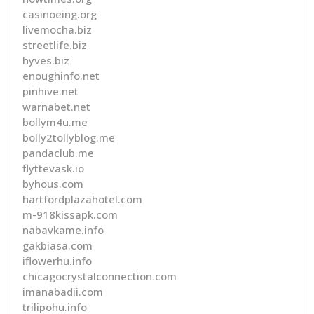
casinoeing.org
livemocha.biz
streetlife.biz
hyves.biz
enoughinfo.net
pinhive.net
warnabet.net
bollym4u.me
bolly2tollyblog.me
pandaclub.me
flyttevask.io
byhous.com
hartfordplazahotel.com
m-918kissapk.com
nabavkame.info
gakbiasa.com
iflowerhu.info
chicagocrystalconnection.com
imanabadii.com
trilipohu.info