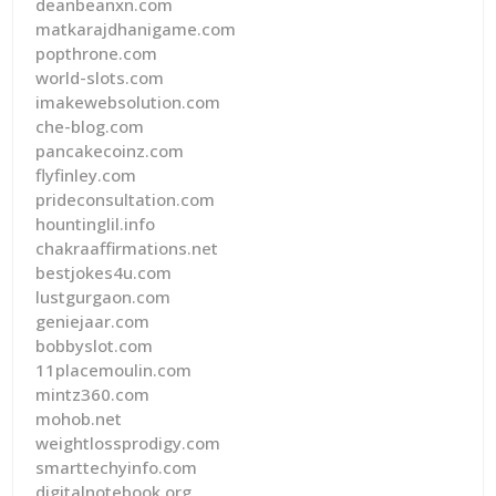
deanbeanxn.com
matkarajdhanigame.com
popthrone.com
world-slots.com
imakewebsolution.com
che-blog.com
pancakecoinz.com
flyfinley.com
prideconsultation.com
hountinglil.info
chakraaffirmations.net
bestjokes4u.com
lustgurgaon.com
geniejaar.com
bobbyslot.com
11placemoulin.com
mintz360.com
mohob.net
weightlossprodigy.com
smarttechyinfo.com
digitalnotebook.org