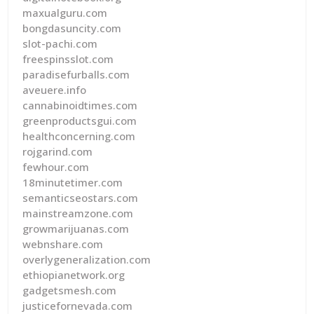
maxualguru.com
bongdasuncity.com
slot-pachi.com
freespinsslot.com
paradisefurballs.com
aveuere.info
cannabinoidtimes.com
greenproductsgui.com
healthconcerning.com
rojgarind.com
fewhour.com
18minutetimer.com
semanticseostars.com
mainstreamzone.com
growmarijuanas.com
webnshare.com
overlygeneralization.com
ethiopianetwork.org
gadgetsmesh.com
justicefornevada.com