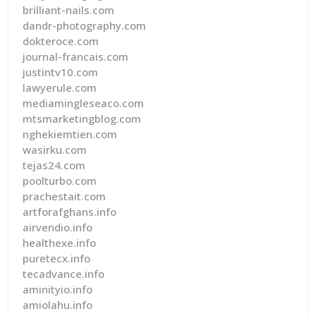
brilliant-nails.com
dandr-photography.com
dokteroce.com
journal-francais.com
justintv10.com
lawyerule.com
mediamingleseaco.com
mtsmarketingblog.com
nghekiemtien.com
wasirku.com
tejas24.com
poolturbo.com
prachestait.com
artforafghans.info
airvendio.info
healthexe.info
puretecx.info
tecadvance.info
aminityio.info
amiolahu.info