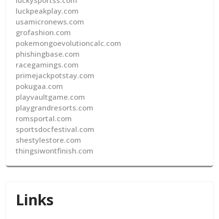
luckysportss.com
luckpeakplay.com
usamicronews.com
grofashion.com
pokemongoevolutioncalc.com
phishingbase.com
racegamings.com
primejackpotstay.com
pokugaa.com
playvaultgame.com
playgrandresorts.com
romsportal.com
sportsdocfestival.com
shestylestore.com
thingsiwontfinish.com
Links