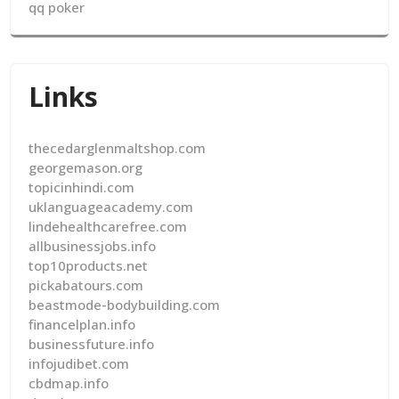
qq poker
Links
thecedarglenmaltshop.com
georgemason.org
topicinhindi.com
uklanguageacademy.com
lindehealthcarefree.com
allbusinessjobs.info
top10products.net
pickabatours.com
beastmode-bodybuilding.com
financelplan.info
businessfuture.info
infojudibet.com
cbdmap.info