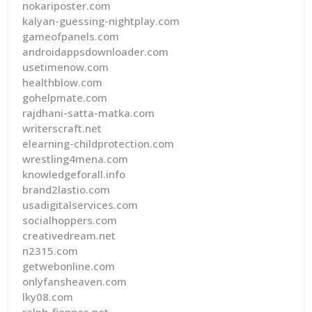
nokariposter.com
kalyan-guessing-nightplay.com
gameofpanels.com
androidappsdownloader.com
usetimenow.com
healthblow.com
gohelpmate.com
rajdhani-satta-matka.com
writerscraft.net
elearning-childprotection.com
wrestling4mena.com
knowledgeforall.info
brand2lastio.com
usadigitalservices.com
socialhoppers.com
creativedream.net
n2315.com
getwebonline.com
onlyfansheaven.com
lky08.com