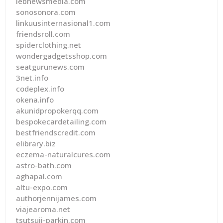
lebnewsmedia.com
sonosonora.com
linkuusinternasional1.com
friendsroll.com
spiderclothing.net
wondergadgetsshop.com
seatgurunews.com
3net.info
codeplex.info
okena.info
akunidpropokerqq.com
bespokecardetailing.com
bestfriendscredit.com
elibrary.biz
eczema-naturalcures.com
astro-bath.com
aghapal.com
altu-expo.com
authorjennijames.com
viajearoma.net
tsutsuji-parkin.com