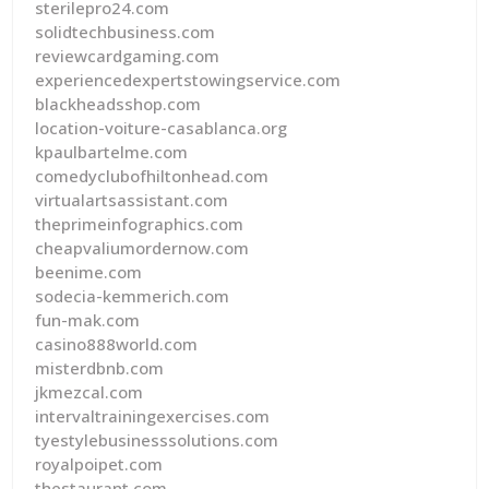
sterilepro24.com
solidtechbusiness.com
reviewcardgaming.com
experiencedexpertstowingservice.com
blackheadsshop.com
location-voiture-casablanca.org
kpaulbartelme.com
comedyclubofhiltonhead.com
virtualartsassistant.com
theprimeinfographics.com
cheapvaliumordernow.com
beenime.com
sodecia-kemmerich.com
fun-mak.com
casino888world.com
misterdbnb.com
jkmezcal.com
intervaltrainingexercises.com
tyestylebusinesssolutions.com
royalpoipet.com
thestaurant.com