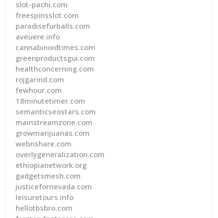
slot-pachi.com
freespinsslot.com
paradisefurballs.com
aveuere.info
cannabinoidtimes.com
greenproductsgui.com
healthconcerning.com
rojgarind.com
fewhour.com
18minutetimer.com
semanticseostars.com
mainstreamzone.com
growmarijuanas.com
webnshare.com
overlygeneralization.com
ethiopianetwork.org
gadgetsmesh.com
justicefornevada.com
leisuretours.info
hellotbsbro.com