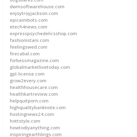
dwmsoftwarehouse.com
enjoytroyjackson.com
epicaimbots.com
etech4news.com
expresspsychedelicsshop.com
fashionistani.com
feelingswed.com
firecabal.com
forbessmagazine.com
globalmarketlivetoday.com
gpl-license.com
grow2every.com
healthhousecare.com
healthkartreview.com
helpquitporn.com
highqualitybanknote.com
hostingnews24.com
hottstyle.com
howtodiyanything.com
inspiringearthlings.com