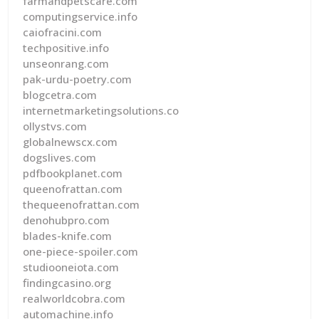
farmandpetscare.com
computingservice.info
caiofracini.com
techpositive.info
unseonrang.com
pak-urdu-poetry.com
blogcetra.com
internetmarketingsolutions.co
ollystvs.com
globalnewscx.com
dogslives.com
pdfbookplanet.com
queenofrattan.com
thequeenofrattan.com
denohubpro.com
blades-knife.com
one-piece-spoiler.com
studiooneiota.com
findingcasino.org
realworldcobra.com
automachine.info