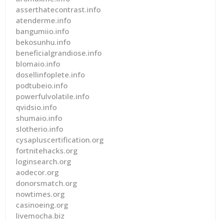
asserthatecontrast.info
atenderme.info
bangumiio.info
bekosunhu.info
beneficialgrandiose.info
blomaio.info
dosellinfoplete.info
podtubeio.info
powerfulvolatile.info
qvidsio.info
shumaio.info
slotherio.info
cysapluscertification.org
fortnitehacks.org
loginsearch.org
aodecor.org
donorsmatch.org
nowtimes.org
casinoeing.org
livemocha.biz