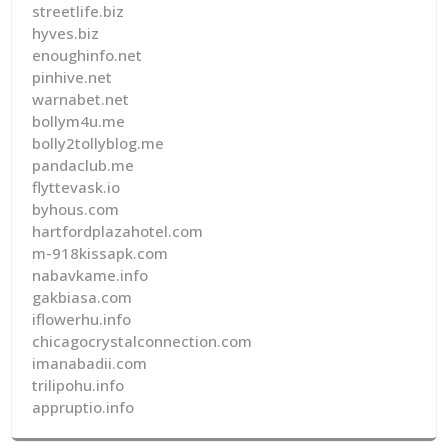
streetlife.biz
hyves.biz
enoughinfo.net
pinhive.net
warnabet.net
bollym4u.me
bolly2tollyblog.me
pandaclub.me
flyttevask.io
byhous.com
hartfordplazahotel.com
m-918kissapk.com
nabavkame.info
gakbiasa.com
iflowerhu.info
chicagocrystalconnection.com
imanabadii.com
trilipohu.info
appruptio.info