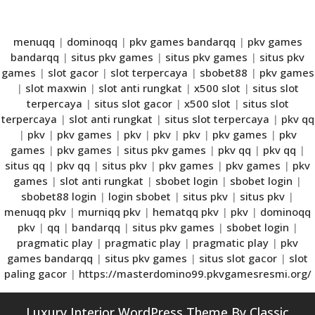
menuqq
|
dominoqq
|
pkv games bandarqq
|
pkv games
bandarqq
|
situs pkv games
|
situs pkv games
|
situs pkv
games
|
slot gacor
|
slot terpercaya
|
sbobet88
|
pkv games
|
slot maxwin
|
slot anti rungkat
|
x500 slot
|
situs slot
terpercaya
|
situs slot gacor
|
x500 slot
|
situs slot
terpercaya
|
slot anti rungkat
|
situs slot terpercaya
|
pkv qq
|
pkv
|
pkv games
|
pkv
|
pkv
|
pkv
|
pkv games
|
pkv
games
|
pkv games
|
situs pkv games
|
pkv qq
|
pkv qq
|
situs qq
|
pkv qq
|
situs pkv
|
pkv games
|
pkv games
|
pkv
games
|
slot anti rungkat
|
sbobet login
|
sbobet login
|
sbobet88 login
|
login sbobet
|
situs pkv
|
situs pkv
|
menuqq pkv
|
murniqq pkv
|
hematqq pkv
|
pkv
|
dominoqq
pkv
|
qq
|
bandarqq
|
situs pkv games
|
sbobet login
|
pragmatic play
|
pragmatic play
|
pragmatic play
|
pkv
games bandarqq
|
situs pkv games
|
situs slot gacor
|
slot
paling gacor
|
https://masterdomino99.pkvgamesresmi.org/
Luxury Interior WordPress Theme
By Classic