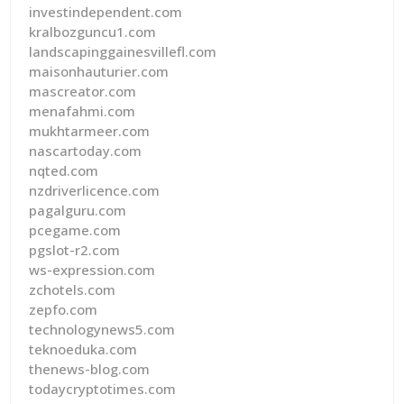
investindependent.com
kralbozguncu1.com
landscapinggainesvillefl.com
maisonhauturier.com
mascreator.com
menafahmi.com
mukhtarmeer.com
nascartoday.com
nqted.com
nzdriverlicence.com
pagalguru.com
pcegame.com
pgslot-r2.com
ws-expression.com
zchotels.com
zepfo.com
technologynews5.com
teknoeduka.com
thenews-blog.com
todaycryptotimes.com