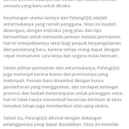
sesuatu yang baru untuk dicoba.
Keuntungan utama lainnya dari PelangiQQ adalah
antarmukanya yang ramah pengguna. Situs ini mudah
dinavigasi, dengan instruksi yang jelas dan tips
bermanfaat untuk memandu pemain melalui permainan.
Hal ini menjadikannya ideal bagi penjudi berpengalaman
dan pendatang baru, karena setiap orang dapat dengan
cepat memahami cara kerja dan segera mulai bermain.
Selain pilihan permainan dan antarmukanya, PelangiQQ
juga menonjol karena bonus dan promosinya yang
melimpah. Pemain baru disambut dengan bonus
pendaftaran yang menggiurkan, dan terdapat berbagai
promosi dan hadiah berkelanjutan untuk pelanggan setia.
Hal ini tidak hanya menambah keseruan bermain di situs
tersebut tetapi juga memberikan nilai uang ekstra.
Selain itu, PelangiQQ dikenal dengan dukungan
pelanggannya yang dapat diandalkan. Situs ini memiliki