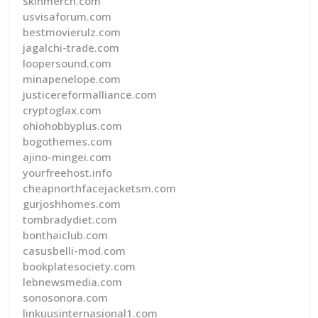
skinmerch.com
usvisaforum.com
bestmovierulz.com
jagalchi-trade.com
loopersound.com
minapenelope.com
justicereformalliance.com
cryptoglax.com
ohiohobbyplus.com
bogothemes.com
ajino-mingei.com
yourfreehost.info
cheapnorthfacejacketsm.com
gurjoshhomes.com
tombradydiet.com
bonthaiclub.com
casusbelli-mod.com
bookplatesociety.com
lebnewsmedia.com
sonosonora.com
linkuusinternasional1.com