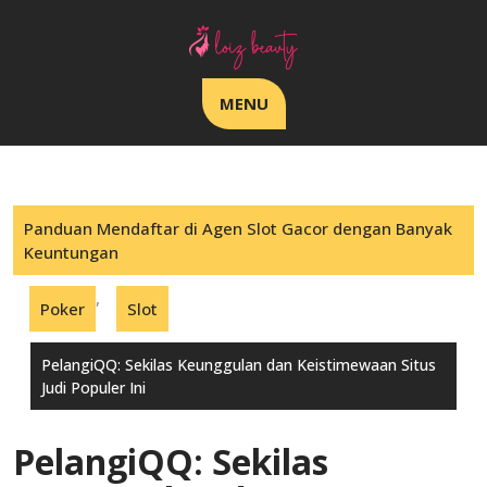
MENU
Panduan Mendaftar di Agen Slot Gacor dengan Banyak
Keuntungan
,
Poker
Slot
PelangiQQ: Sekilas Keunggulan dan Keistimewaan Situs
Judi Populer Ini
PelangiQQ: Sekilas