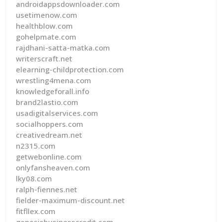
androidappsdownloader.com
usetimenow.com
healthblow.com
gohelpmate.com
rajdhani-satta-matka.com
writerscraft.net
elearning-childprotection.com
wrestling4mena.com
knowledgeforall.info
brand2lastio.com
usadigitalservices.com
socialhoppers.com
creativedream.net
n2315.com
getwebonline.com
onlyfansheaven.com
lky08.com
ralph-fiennes.net
fielder-maximum-discount.net
fitfllex.com