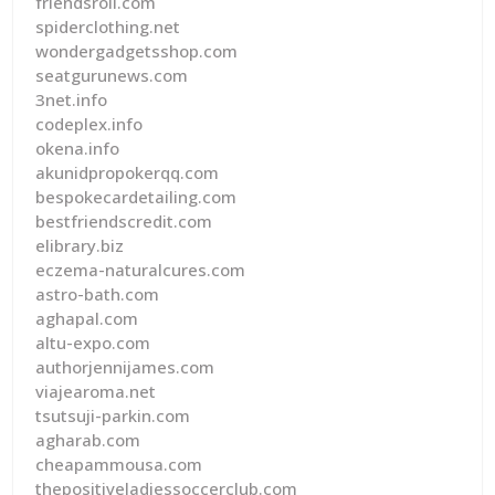
friendsroll.com
spiderclothing.net
wondergadgetsshop.com
seatgurunews.com
3net.info
codeplex.info
okena.info
akunidpropokerqq.com
bespokecardetailing.com
bestfriendscredit.com
elibrary.biz
eczema-naturalcures.com
astro-bath.com
aghapal.com
altu-expo.com
authorjennijames.com
viajearoma.net
tsutsuji-parkin.com
agharab.com
cheapammousa.com
thepositiveladiessoccerclub.com