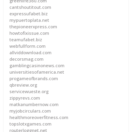
greenlife360.com
cantshoutitout.com
expressufabet.biz
mypuertoplata.net
thepioneerxpress.com
howtofixissue.com
teamufabet.biz
webfullform.com
allviddownload.com
decorsmag.com
gamblingcasinonews.com
universitiesofamerica.net
progameofbrands.com
qbreview.org
servicewueste.org
zippyrevs.com
matkanumbernow.com
myjobcirculars.com
healthmoreoverfitness.com
topslotxgames.com
routerloggnet.net