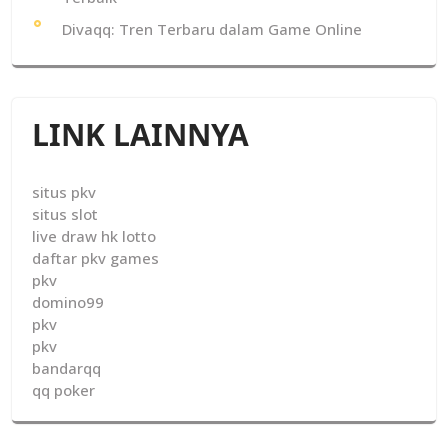
Divaqq: Tren Terbaru dalam Game Online
LINK LAINNYA
situs pkv
situs slot
live draw hk lotto
daftar pkv games
pkv
domino99
pkv
pkv
bandarqq
qq poker