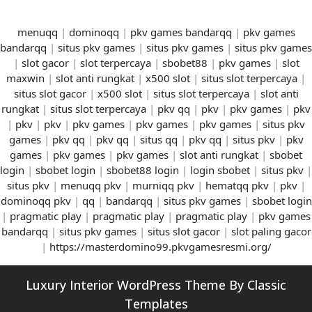
menuqq
|
dominoqq
|
pkv games bandarqq
|
pkv games
bandarqq
|
situs pkv games
|
situs pkv games
|
situs pkv games
|
slot gacor
|
slot terpercaya
|
sbobet88
|
pkv games
|
slot
maxwin
|
slot anti rungkat
|
x500 slot
|
situs slot terpercaya
|
situs slot gacor
|
x500 slot
|
situs slot terpercaya
|
slot anti
rungkat
|
situs slot terpercaya
|
pkv qq
|
pkv
|
pkv games
|
pkv
|
pkv
|
pkv
|
pkv games
|
pkv games
|
pkv games
|
situs pkv
games
|
pkv qq
|
pkv qq
|
situs qq
|
pkv qq
|
situs pkv
|
pkv
games
|
pkv games
|
pkv games
|
slot anti rungkat
|
sbobet
login
|
sbobet login
|
sbobet88 login
|
login sbobet
|
situs pkv
|
situs pkv
|
menuqq pkv
|
murniqq pkv
|
hematqq pkv
|
pkv
|
dominoqq pkv
|
qq
|
bandarqq
|
situs pkv games
|
sbobet login
|
pragmatic play
|
pragmatic play
|
pragmatic play
|
pkv games
bandarqq
|
situs pkv games
|
situs slot gacor
|
slot paling gacor
|
https://masterdomino99.pkvgamesresmi.org/
Luxury Interior WordPress Theme
By Classic
Templates