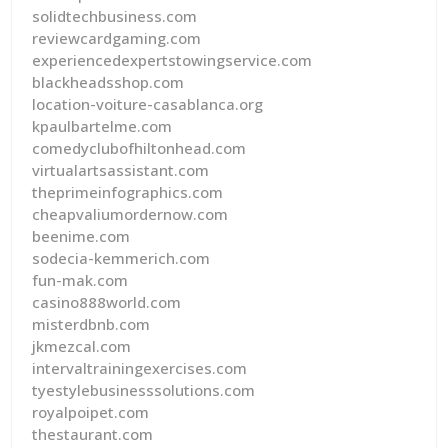
solidtechbusiness.com
reviewcardgaming.com
experiencedexpertstowingservice.com
blackheadsshop.com
location-voiture-casablanca.org
kpaulbartelme.com
comedyclubofhiltonhead.com
virtualartsassistant.com
theprimeinfographics.com
cheapvaliumordernow.com
beenime.com
sodecia-kemmerich.com
fun-mak.com
casino888world.com
misterdbnb.com
jkmezcal.com
intervaltrainingexercises.com
tyestylebusinesssolutions.com
royalpoipet.com
thestaurant.com