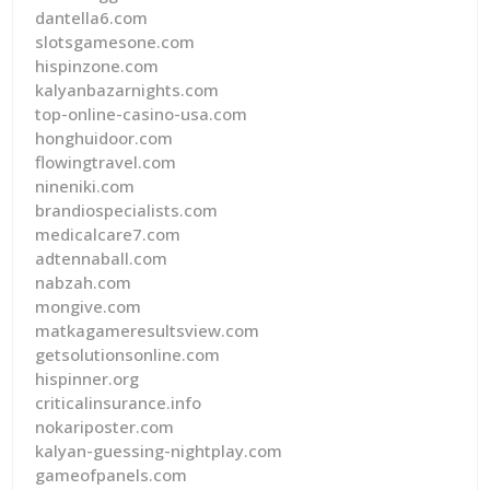
dantella6.com
slotsgamesone.com
hispinzone.com
kalyanbazarnights.com
top-online-casino-usa.com
honghuidoor.com
flowingtravel.com
nineniki.com
brandiospecialists.com
medicalcare7.com
adtennaball.com
nabzah.com
mongive.com
matkagameresultsview.com
getsolutionsonline.com
hispinner.org
criticalinsurance.info
nokariposter.com
kalyan-guessing-nightplay.com
gameofpanels.com