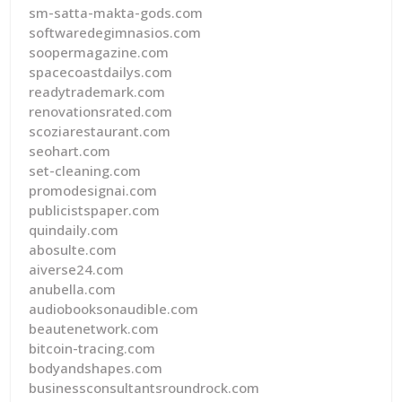
sm-satta-makta-gods.com
softwaredegimnasios.com
soopermagazine.com
spacecoastdailys.com
readytrademark.com
renovationsrated.com
scoziarestaurant.com
seohart.com
set-cleaning.com
promodesignai.com
publicistspaper.com
quindaily.com
abosulte.com
aiverse24.com
anubella.com
audiobooksonaudible.com
beautenetwork.com
bitcoin-tracing.com
bodyandshapes.com
businessconsultantsroundrock.com