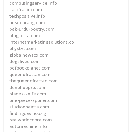
computingservice.info
caiofracini.com
techpositive.info
unseonrang.com
pak-urdu-poetry.com
blogcetra.com
internetmarketingsolutions.co
ollystvs.com
globalnewscx.com
dogslives.com
pdfbookplanet.com
queenofrattan.com
thequeenofrattan.com
denohubpro.com
blades-knife.com
one-piece-spoiler.com
studiooneiota.com
findingcasino.org
realworldcobra.com
automachine.info