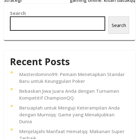
Strategi
gaming online: kisah datukqq
Search
Search
Recent Posts
Masterdomino99: Pemain Menetapkan Standar
Baru untuk Keunggulan Poker
Bebaskan Jiwa Juara Anda dengan Turnamen
Kompetitif ChampionQQ
Bersiaplah untuk Menguji Keterampilan Anda
dengan Murniqq: Game yang Menakjubkan
Dunia
Menjelajahi Manfaat Hematqq: Makanan Super
Terbaik