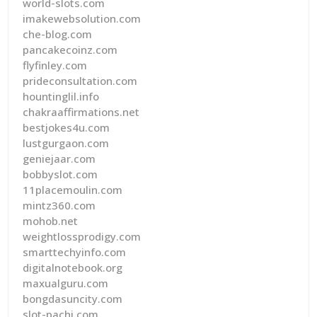
world-slots.com
imakewebsolution.com
che-blog.com
pancakecoinz.com
flyfinley.com
prideconsultation.com
hountinglil.info
chakraaffirmations.net
bestjokes4u.com
lustgurgaon.com
geniejaar.com
bobbyslot.com
11placemoulin.com
mintz360.com
mohob.net
weightlossprodigy.com
smarttechyinfo.com
digitalnotebook.org
maxualguru.com
bongdasuncity.com
slot-pachi.com