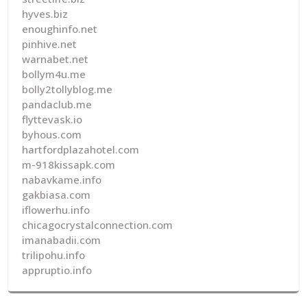
hyves.biz
enoughinfo.net
pinhive.net
warnabet.net
bollym4u.me
bolly2tollyblog.me
pandaclub.me
flyttevask.io
byhous.com
hartfordplazahotel.com
m-918kissapk.com
nabavkame.info
gakbiasa.com
iflowerhu.info
chicagocrystalconnection.com
imanabadii.com
trilipohu.info
appruptio.info