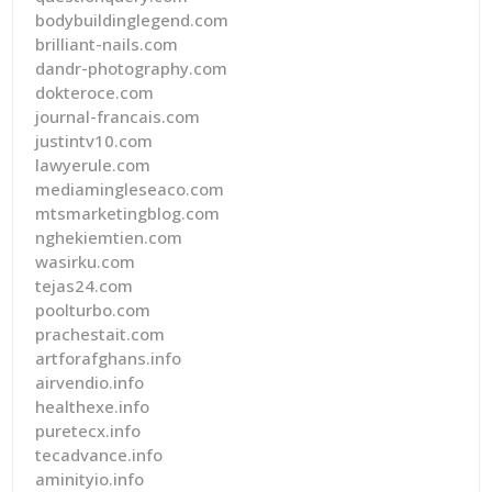
bodybuildinglegend.com
brilliant-nails.com
dandr-photography.com
dokteroce.com
journal-francais.com
justintv10.com
lawyerule.com
mediamingleseaco.com
mtsmarketingblog.com
nghekiemtien.com
wasirku.com
tejas24.com
poolturbo.com
prachestait.com
artforafghans.info
airvendio.info
healthexe.info
puretecx.info
tecadvance.info
aminityio.info