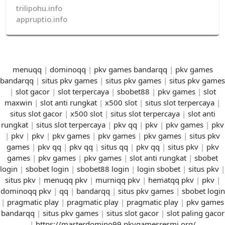
trilipohu.info
appruptio.info
menuqq
|
dominoqq
|
pkv games bandarqq
|
pkv games
bandarqq
|
situs pkv games
|
situs pkv games
|
situs pkv games
|
slot gacor
|
slot terpercaya
|
sbobet88
|
pkv games
|
slot
maxwin
|
slot anti rungkat
|
x500 slot
|
situs slot terpercaya
|
situs slot gacor
|
x500 slot
|
situs slot terpercaya
|
slot anti
rungkat
|
situs slot terpercaya
|
pkv qq
|
pkv
|
pkv games
|
pkv
|
pkv
|
pkv
|
pkv games
|
pkv games
|
pkv games
|
situs pkv
games
|
pkv qq
|
pkv qq
|
situs qq
|
pkv qq
|
situs pkv
|
pkv
games
|
pkv games
|
pkv games
|
slot anti rungkat
|
sbobet
login
|
sbobet login
|
sbobet88 login
|
login sbobet
|
situs pkv
|
situs pkv
|
menuqq pkv
|
murniqq pkv
|
hematqq pkv
|
pkv
|
dominoqq pkv
|
qq
|
bandarqq
|
situs pkv games
|
sbobet login
|
pragmatic play
|
pragmatic play
|
pragmatic play
|
pkv games
bandarqq
|
situs pkv games
|
situs slot gacor
|
slot paling gacor
|
https://masterdomino99.pkvgamesresmi.org/