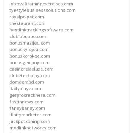
intervaltrainingexercises.com
tyestylebusinesssolutions.com
royalpoipet.com
thestaurant.com
bestlinktrackingsoftware.com
clublubupoo.com
bonusmazijeu.com
bonuskyfojea.com
bonuskorokee.com
bonusgexipoy.com
casinorelaxluxe.com
clubetechplay.com
domdombd.com
dailyplayz.com
getprocrackhere.com
fastinnews.com
fannybanny.com
ifinitymarketer.com
jackpotkoning.com
modlinknetworks.com