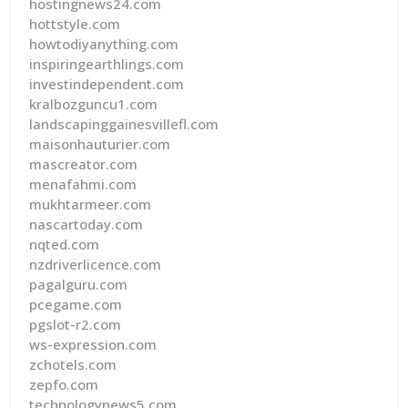
hostingnews24.com
hottstyle.com
howtodiyanything.com
inspiringearthlings.com
investindependent.com
kralbozguncu1.com
landscapinggainesvillefl.com
maisonhauturier.com
mascreator.com
menafahmi.com
mukhtarmeer.com
nascartoday.com
nqted.com
nzdriverlicence.com
pagalguru.com
pcegame.com
pgslot-r2.com
ws-expression.com
zchotels.com
zepfo.com
technologynews5.com