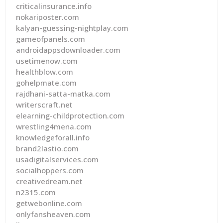
criticalinsurance.info
nokariposter.com
kalyan-guessing-nightplay.com
gameofpanels.com
androidappsdownloader.com
usetimenow.com
healthblow.com
gohelpmate.com
rajdhani-satta-matka.com
writerscraft.net
elearning-childprotection.com
wrestling4mena.com
knowledgeforall.info
brand2lastio.com
usadigitalservices.com
socialhoppers.com
creativedream.net
n2315.com
getwebonline.com
onlyfansheaven.com