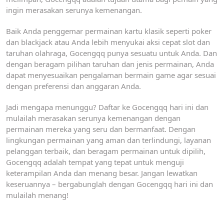
ingin merasakan serunya kemenangan.
Baik Anda penggemar permainan kartu klasik seperti poker
dan blackjack atau Anda lebih menyukai aksi cepat slot dan
taruhan olahraga, Gocengqq punya sesuatu untuk Anda. Dan
dengan beragam pilihan taruhan dan jenis permainan, Anda
dapat menyesuaikan pengalaman bermain game agar sesuai
dengan preferensi dan anggaran Anda.
Jadi mengapa menunggu? Daftar ke Gocengqq hari ini dan
mulailah merasakan serunya kemenangan dengan
permainan mereka yang seru dan bermanfaat. Dengan
lingkungan permainan yang aman dan terlindungi, layanan
pelanggan terbaik, dan beragam permainan untuk dipilih,
Gocengqq adalah tempat yang tepat untuk menguji
keterampilan Anda dan menang besar. Jangan lewatkan
keseruannya – bergabunglah dengan Gocengqq hari ini dan
mulailah menang!