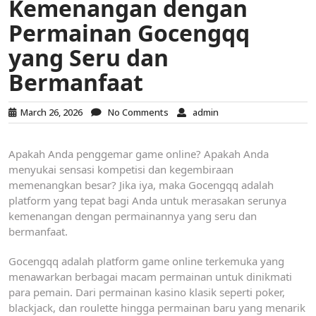
Kemenangan dengan
Permainan Gocengqq
yang Seru dan
Bermanfaat
March 26, 2026
No Comments
admin
Apakah Anda penggemar game online? Apakah Anda
menyukai sensasi kompetisi dan kegembiraan
memenangkan besar? Jika iya, maka Gocengqq adalah
platform yang tepat bagi Anda untuk merasakan serunya
kemenangan dengan permainannya yang seru dan
bermanfaat.
Gocengqq adalah platform game online terkemuka yang
menawarkan berbagai macam permainan untuk dinikmati
para pemain. Dari permainan kasino klasik seperti poker,
blackjack, dan roulette hingga permainan baru yang menarik