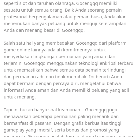
seperti slot dan taruhan olahraga, Gocengqq memiliki
sesuatu untuk semua orang. Baik Anda seorang pemain
profesional berpengalaman atau pemain biasa, Anda akan
menemukan banyak peluang untuk menguji keterampilan
Anda dan menang besar di Gocengqq.
Salah satu hal yang membedakan Gocengqq dari platform
game online lainnya adalah komitmennya untuk
menyediakan lingkungan permainan yang aman dan
terjamin. Gocengqq menggunakan teknologi enkripsi terbaru
untuk memastikan bahwa semua data pemain terlindungi
dan permainan adil dan tidak memihak. Ini berarti Anda
dapat bermain dengan percaya diri, mengetahui bahwa
informasi Anda aman dan Anda memiliki peluang yang adil
untuk menang.
Tapi ini bukan hanya soal keamanan – Gocengqq juga
menawarkan beberapa permainan paling menarik dan
bermanfaat di pasaran. Dengan grafis berkualitas tinggi,
gameplay yang imersif, serta bonus dan promosi yang
melimpah, Gocengqq adalah tujuan utama bagi pemain yang