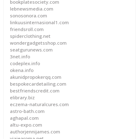
bookplatesociety.com
lebnewsmedia.com
sonosonora.com
linkuusinternasional1.com
friendsroll.com
spiderclothing.net
wondergadgetsshop.com
seatgurunews.com
3net.info
codeplex.info
okena.info
akunidpropokerqq.com
bespokecardetailing.com
bestfriendscredit.com
elibrary.biz
eczema-naturalcures.com
astro-bath.com
aghapal.com
altu-expo.com
authorjennijames.com
viajearoma.net