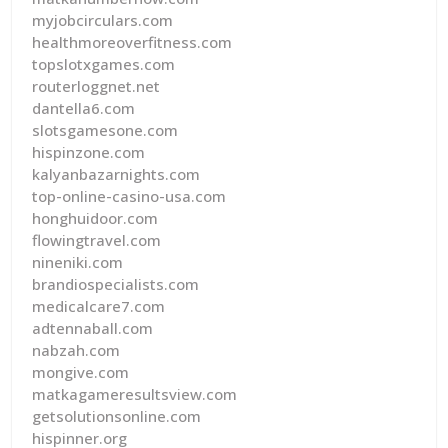
myjobcirculars.com
healthmoreoverfitness.com
topslotxgames.com
routerloggnet.net
dantella6.com
slotsgamesone.com
hispinzone.com
kalyanbazarnights.com
top-online-casino-usa.com
honghuidoor.com
flowingtravel.com
nineniki.com
brandiospecialists.com
medicalcare7.com
adtennaball.com
nabzah.com
mongive.com
matkagameresultsview.com
getsolutionsonline.com
hispinner.org