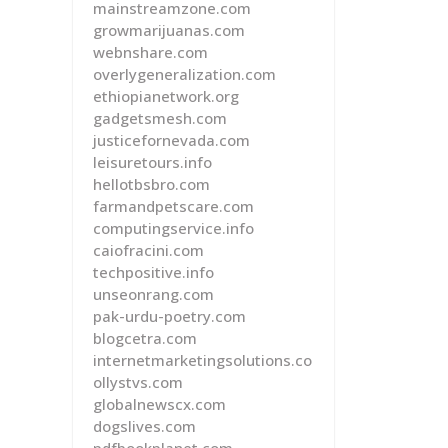
mainstreamzone.com
growmarijuanas.com
webnshare.com
overlygeneralization.com
ethiopianetwork.org
gadgetsmesh.com
justicefornevada.com
leisuretours.info
hellotbsbro.com
farmandpetscare.com
computingservice.info
caiofracini.com
techpositive.info
unseonrang.com
pak-urdu-poetry.com
blogcetra.com
internetmarketingsolutions.co
ollystvs.com
globalnewscx.com
dogslives.com