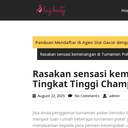
Ho
Panduan Mendaftar di Agen Slot Gacor den
Rasakan sensasi kemenangan di Turnamen Po
Rasakan sensasi ke
Tingkat Tinggi Cha
August 22, 2025
No Comments
admin
Jika Anda penggemar turnamen poker berisiko 
menjadi tuan rumah beberapa turnamen poker y
menawarkan kepada para pemain kesempatan u