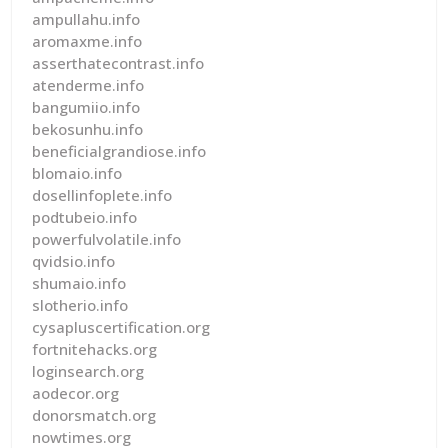
ampullahu.info
aromaxme.info
asserthatecontrast.info
atenderme.info
bangumiio.info
bekosunhu.info
beneficialgrandiose.info
blomaio.info
dosellinfoplete.info
podtubeio.info
powerfulvolatile.info
qvidsio.info
shumaio.info
slotherio.info
cysapluscertification.org
fortnitehacks.org
loginsearch.org
aodecor.org
donorsmatch.org
nowtimes.org