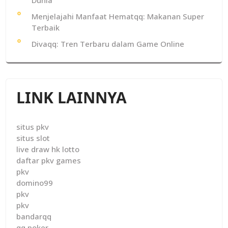
Dunia
Menjelajahi Manfaat Hematqq: Makanan Super
Terbaik
Divaqq: Tren Terbaru dalam Game Online
LINK LAINNYA
situs pkv
situs slot
live draw hk lotto
daftar pkv games
pkv
domino99
pkv
pkv
bandarqq
qq poker