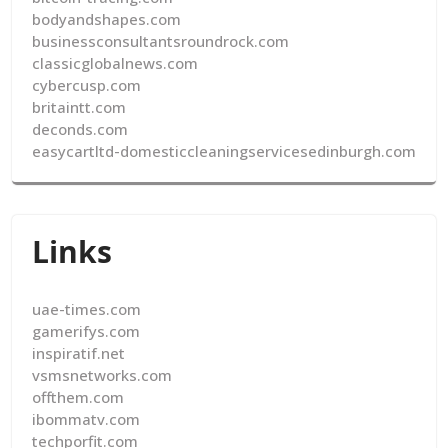
bodyandshapes.com
businessconsultantsroundrock.com
classicglobalnews.com
cybercusp.com
britaintt.com
deconds.com
easycartltd-domesticcleaningservicesedinburgh.com
Links
uae-times.com
gamerifys.com
inspiratif.net
vsmsnetworks.com
offthem.com
ibommatv.com
techporfit.com