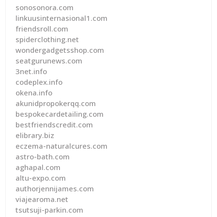
sonosonora.com
linkuusinternasional1.com
friendsroll.com
spiderclothing.net
wondergadgetsshop.com
seatgurunews.com
3net.info
codeplex.info
okena.info
akunidpropokerqq.com
bespokecardetailing.com
bestfriendscredit.com
elibrary.biz
eczema-naturalcures.com
astro-bath.com
aghapal.com
altu-expo.com
authorjennijames.com
viajearoma.net
tsutsuji-parkin.com