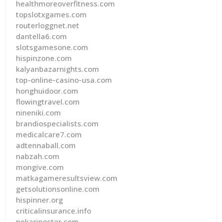
healthmoreoverfitness.com
topslotxgames.com
routerloggnet.net
dantella6.com
slotsgamesone.com
hispinzone.com
kalyanbazarnights.com
top-online-casino-usa.com
honghuidoor.com
flowingtravel.com
nineniki.com
brandiospecialists.com
medicalcare7.com
adtennaball.com
nabzah.com
mongive.com
matkagameresultsview.com
getsolutionsonline.com
hispinner.org
criticalinsurance.info
nokariposter.com