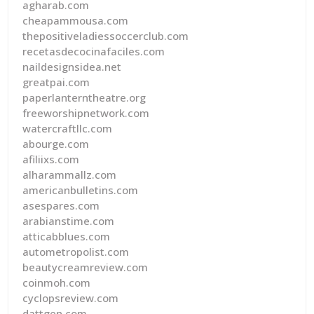
agharab.com
cheapammousa.com
thepositiveladiessoccerclub.com
recetasdecocinafaciles.com
naildesignsidea.net
greatpai.com
paperlanterntheatre.org
freeworshipnetwork.com
watercraftllc.com
abourge.com
afiliixs.com
alharammallz.com
americanbulletins.com
asespares.com
arabianstime.com
atticabblues.com
autometropolist.com
beautycreamreview.com
coinmoh.com
cyclopsreview.com
dattgen.com