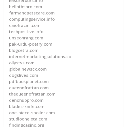
leisuretours.info
hellotbsbro.com
farmandpetscare.com
computingservice.info
caiofracini.com
techpositive.info
unseonrang.com
pak-urdu-poetry.com
blogcetra.com
internetmarketingsolutions.co
ollystvs.com
globalnewscx.com
dogslives.com
pdfbookplanet.com
queenofrattan.com
thequeenofrattan.com
denohubpro.com
blades-knife.com
one-piece-spoiler.com
studiooneiota.com
findingcasino.org