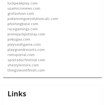
luckpeakplay.com
usamicronews.com
grofashion.com
pokemongoevolutioncalc.com
phishingbase.com
racegamings.com
primejackpotstay.com
pokugaa.com
playvaultgame.com
playgrandresorts.com
romsportal.com
sportsdocfestival.com
shestylestore.com
thingsiwontfinish.com
Links