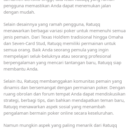
pengguna memastikan Anda dapat menemukan jalan
dengan mudah.
Selain desainnya yang ramah pengguna, Ratuqq
menawarkan berbagai variasi poker untuk memenuhi semua
jenis pemain. Dari Texas Hold’em tradisional hingga Omaha
dan Seven-Card Stud, Ratuqq memiliki permainan untuk
semua orang. Baik Anda seorang pemula yang ingin
mempelajari seluk-beluknya atau seorang profesional
berpengalaman yang mencari tantangan baru, Ratuqq siap
membantu Anda.
Selain itu, Ratuqq membanggakan komunitas pemain yang
dinamis dan bersemangat dengan permainan poker. Dengan
ruang obrolan dan forum tempat Anda dapat mendiskusikan
strategi, berbagi tips, dan bahkan mendapatkan teman baru,
Ratuqq menawarkan aspek sosial yang menambah
pengalaman bermain poker online secara keseluruhan.
Namun mungkin aspek yang paling menarik dari Ratuqq