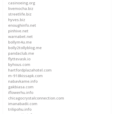
casinoeing.org
livemocha.biz
streetlife.biz
hyves.biz
enoughinfo.net
pinhive.net
warnabet.net
bollym4u.me
bolly2tollyblog.me
pandaclub.me
flyttevask.io
byhous.com
hartfordplazahotel.com
m-918kissapk.com
nabavkame.info
gakbiasa.com
iflowerhu.info
chicagocrystalconnection.com
imanabadii.com
trilipohu.info