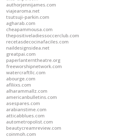
authorjennijames.com
viajearoma.net
tsutsuji-parkin.com
agharab.com
cheapammousa.com
thepositiveladiessoccerclub.com
recetasdecocinafaciles.com
naildesignsidea.net
greatpai.com
paperlanterntheatre.org
freeworshipnetwork.com
watercraftllc.com
abourge.com
afiliixs.com
alharammallz.com
americanbulletins.com
asespares.com
arabianstime.com
atticabblues.com
autometropolist.com
beautycreamreview.com
coinmoh.com