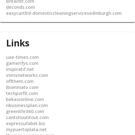
britaintt.com
deconds.com
easycartltd-domesticcleaningservicesedinburgh.com
Links
uae-times.com
gamerifys.com
inspiratif.net
vsmsnetworks.com
offthem.com
ibommatv.com
techporfit.com
bekasionline.com
nbusinessplan.com
greenlife360.com
cantshoutitout.com
expressufabet.biz
mypuertoplata.net