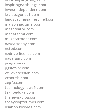
inspiringearthlings.com
investindependent.com
kralbozguncu1.com
landscapinggainesvillefl.com
maisonhauturier.com
mascreator.com
menafahmi.com
mukhtarmeer.com
nascartoday.com
nqted.com
nzdriverlicence.com
pagalguru.com
pcegame.com
pgslot-r2.com
ws-expression.com
zchotels.com
zepfo.com
technologynews5.com
teknoeduka.com
thenews-blog.com
todaycryptotimes.com
usabonuscodes.com