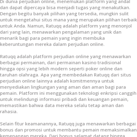
Di dunia perjudian online, menemukan platform yang andal
dan dapat dipercaya bisa menjadi tugas yang menakutkan.
Dengan begitu banyak pilihan yang tersedia, mungkin sulit
untuk mengetahui situs mana yang merupakan pilihan terbaik
untuk Anda. Namun, Ratuqq adalah platform yang menonjol
dari yang lain, menawarkan pengalaman yang unik dan
menarik bagi para pemain yang ingin membuka
keberuntungan mereka dalam perjudian online.
Ratuqq adalah platform perjudian online yang menawarkan
berbagai permainan, dari permainan kasino tradisional
hingga opsi yang lebih modern seperti poker online dan
taruhan olahraga. Apa yang membedakan Ratuqq dari situs
perjudian online lainnya adalah komitmennya untuk
menyediakan lingkungan yang aman dan aman bagi para
pemain. Platform ini menggunakan teknologi enkripsi canggih
untuk melindungi informasi pribadi dan keuangan pemain,
memastikan bahwa data mereka selalu tetap aman dan
rahasia.
Selain fitur keamanannya, Ratuqq juga menawarkan berbagai
bonus dan promosi untuk membantu pemain memaksimalkan
kemenangan mereka. Dari bonus selamat datang hingga