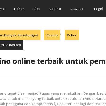
me
Poker
Slot
Casino
SBOBET
Togel
,
gan Banyak Keuntungan
Casino
Poker
pemula dan pro
ino online terbaik untuk pem
yang tepat bisa menjadi tugas yang menakutkan. Dengan begi
biasa untuk memilih yang terbaik untuk kebutuhan Anda. Namun
ah pengguna dan komprehensif, tidak terlihat lagi dari Ratuqq