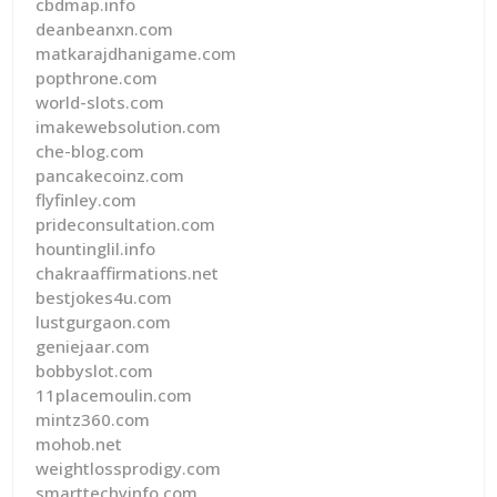
cbdmap.info
deanbeanxn.com
matkarajdhanigame.com
popthrone.com
world-slots.com
imakewebsolution.com
che-blog.com
pancakecoinz.com
flyfinley.com
prideconsultation.com
hountinglil.info
chakraaffirmations.net
bestjokes4u.com
lustgurgaon.com
geniejaar.com
bobbyslot.com
11placemoulin.com
mintz360.com
mohob.net
weightlossprodigy.com
smarttechyinfo.com