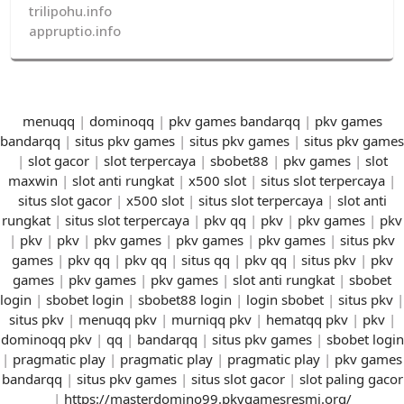
trilipohu.info
appruptio.info
menuqq
|
dominoqq
|
pkv games bandarqq
|
pkv games
bandarqq
|
situs pkv games
|
situs pkv games
|
situs pkv games
|
slot gacor
|
slot terpercaya
|
sbobet88
|
pkv games
|
slot
maxwin
|
slot anti rungkat
|
x500 slot
|
situs slot terpercaya
|
situs slot gacor
|
x500 slot
|
situs slot terpercaya
|
slot anti
rungkat
|
situs slot terpercaya
|
pkv qq
|
pkv
|
pkv games
|
pkv
|
pkv
|
pkv
|
pkv games
|
pkv games
|
pkv games
|
situs pkv
games
|
pkv qq
|
pkv qq
|
situs qq
|
pkv qq
|
situs pkv
|
pkv
games
|
pkv games
|
pkv games
|
slot anti rungkat
|
sbobet
login
|
sbobet login
|
sbobet88 login
|
login sbobet
|
situs pkv
|
situs pkv
|
menuqq pkv
|
murniqq pkv
|
hematqq pkv
|
pkv
|
dominoqq pkv
|
qq
|
bandarqq
|
situs pkv games
|
sbobet login
|
pragmatic play
|
pragmatic play
|
pragmatic play
|
pkv games
bandarqq
|
situs pkv games
|
situs slot gacor
|
slot paling gacor
|
https://masterdomino99.pkvgamesresmi.org/