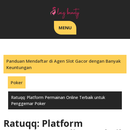
MENU
Panduan Mendaftar di Agen Slot Gacor dengan Banyak
Keuntungan
Poker
Ratuqq: Platform Permainan Online Terbaik untuk
Penggemar Poker
Ratuqq: Platform