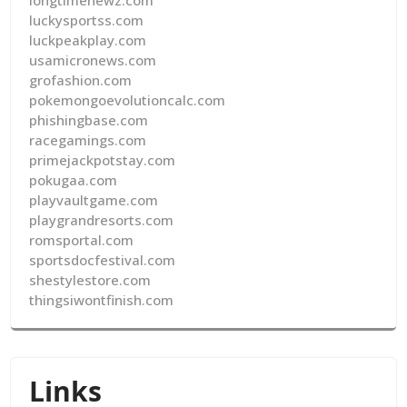
longtimenewz.com
luckysportss.com
luckpeakplay.com
usamicronews.com
grofashion.com
pokemongoevolutioncalc.com
phishingbase.com
racegamings.com
primejackpotstay.com
pokugaa.com
playvaultgame.com
playgrandresorts.com
romsportal.com
sportsdocfestival.com
shestylestore.com
thingsiwontfinish.com
Links