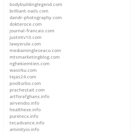
bodybuildinglegend.com
brilliant-nails.com
dandr-photography.com
dokteroce.com
journal-francais.com
justintv10.com
lawyerule.com
mediamingleseaco.com
mtsmarketingblog.com
nghekiemtien.com
wasirku.com
tejas24.com
poolturbo.com
prachestait.com
artforafghans.info
airvendio.info
healthexe.info
puretecx.info
tecadvance.info
aminityio.info