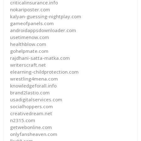
criticalinsurance.info
nokariposter.com
kalyan-guessing-nightplay.com
gameofpanels.com
androidappsdownloader.com
usetimenow.com
healthblow.com
gohelpmate.com
rajdhani-satta-matka.com
writerscraft.net
elearning-childprotection.com
wrestling4mena.com
knowledgeforall.info
brand2lastio.com
usadigitalservices.com
socialhoppers.com
creativedream.net
n2315.com
getwebonline.com
onlyfansheaven.com