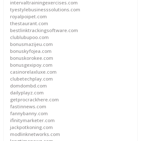
intervaltrainingexercises.com
tyestylebusinesssolutions.com
royalpoipet.com
thestaurant.com
bestlinktrackingsoftware.com
clublubupoo.com
bonusmazijeu.com
bonuskyfojea.com
bonuskorokee.com
bonusgexipoy.com
casinorelaxluxe.com
clubetechplay.com
domdombd.com
dailyplayz.com
getprocrackhere.com
fastinnews.com
fannybanny.com
ifinitymarketer.com
jackpotkoning.com
modlinknetworks.com