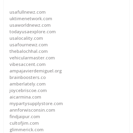
usafullnewz.com
uktimenetwork.com
usaworldnewz.com
todayusaexplore.com
usalocality.com
usafournewz.com
thebalochhal.com
vehicularmaster.com
vibesaccent.com
ampajavierdemiguel.org
brainboosters.co
amberlately.com
joycebriscoe.com
aicarmina.com
mypartysupplystore.com
annforwisconsin.com
findjaipur.com
cultofjim.com
glimmerick.com