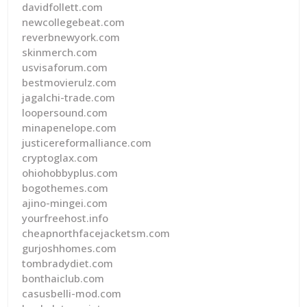
davidfollett.com
newcollegebeat.com
reverbnewyork.com
skinmerch.com
usvisaforum.com
bestmovierulz.com
jagalchi-trade.com
loopersound.com
minapenelope.com
justicereformalliance.com
cryptoglax.com
ohiohobbyplus.com
bogothemes.com
ajino-mingei.com
yourfreehost.info
cheapnorthfacejacketsm.com
gurjoshhomes.com
tombradydiet.com
bonthaiclub.com
casusbelli-mod.com