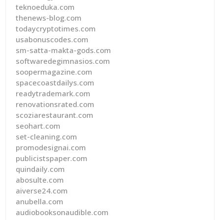
teknoeduka.com
thenews-blog.com
todaycryptotimes.com
usabonuscodes.com
sm-satta-makta-gods.com
softwaredegimnasios.com
soopermagazine.com
spacecoastdailys.com
readytrademark.com
renovationsrated.com
scoziarestaurant.com
seohart.com
set-cleaning.com
promodesignai.com
publicistspaper.com
quindaily.com
abosulte.com
aiverse24.com
anubella.com
audiobooksonaudible.com