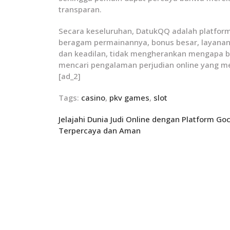
transparan.
Secara keseluruhan, DatukQQ adalah platfor
beragam permainannya, bonus besar, layana
dan keadilan, tidak mengherankan mengapa be
mencari pengalaman perjudian online yang 
[ad_2]
Tags:
casino
,
pkv games
,
slot
Post
Jelajahi Dunia Judi Online dengan Platform G
Terpercaya dan Aman
navigation