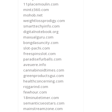
11placemoulin.com
mintz360.com
mohob.net
weightlossprodigy.com
smarttechyinfo.com
digitalnotebook.org
maxualguru.com
bongdasuncity.com
slot-pachi.com
freespinsslot.com
paradisefurballs.com
aveuere.info
cannabinoidtimes.com
greenproductsgui.com
healthconcerning.com
rojgarind.com
fewhour.com
18minutetimer.com
semanticseostars.com
mainstreamzone.com