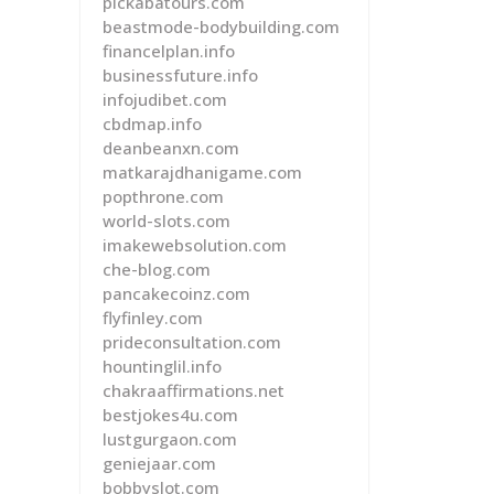
pickabatours.com
beastmode-bodybuilding.com
financelplan.info
businessfuture.info
infojudibet.com
cbdmap.info
deanbeanxn.com
matkarajdhanigame.com
popthrone.com
world-slots.com
imakewebsolution.com
che-blog.com
pancakecoinz.com
flyfinley.com
prideconsultation.com
hountinglil.info
chakraaffirmations.net
bestjokes4u.com
lustgurgaon.com
geniejaar.com
bobbyslot.com