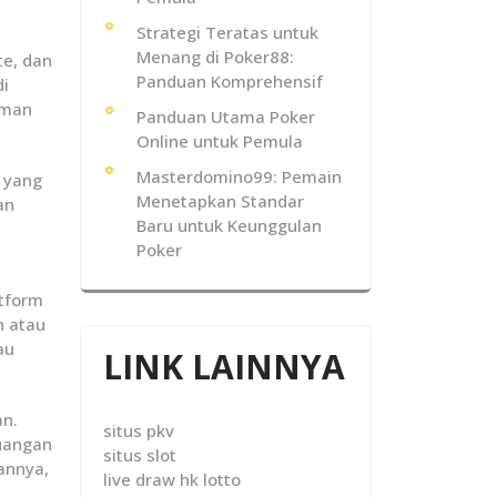
Strategi Teratas untuk
Menang di Poker88:
te, dan
Panduan Komprehensif
di
aman
Panduan Utama Poker
Online untuk Pemula
Masterdomino99: Pemain
 yang
Menetapkan Standar
an
Baru untuk Keunggulan
Poker
tform
n atau
au
LINK LAINNYA
an.
situs pkv
euangan
situs slot
lannya,
live draw hk lotto