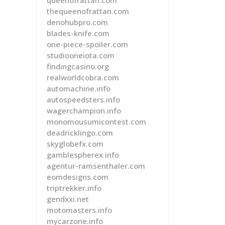
queenofrattan.com
thequeenofrattan.com
denohubpro.com
blades-knife.com
one-piece-spoiler.com
studiooneiota.com
findingcasino.org
realworldcobra.com
automachine.info
autospeedsters.info
wagerchampion.info
monomousumicontest.com
deadricklingo.com
skyglobefx.com
gamblespherex.info
agentur-ramsenthaler.com
eomdesigns.com
triptrekker.info
gendxxi.net
motomasters.info
mycarzone.info