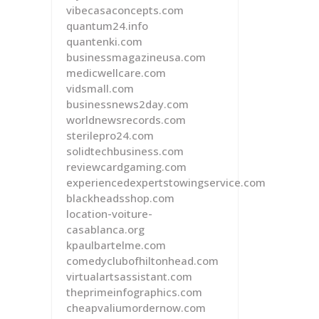
vibecasaconcepts.com
quantum24.info
quantenki.com
businessmagazineusa.com
medicwellcare.com
vidsmall.com
businessnews2day.com
worldnewsrecords.com
sterilepro24.com
solidtechbusiness.com
reviewcardgaming.com
experiencedexpertstowingservice.com
blackheadsshop.com
location-voiture-
casablanca.org
kpaulbartelme.com
comedyclubofhiltonhead.com
virtualartsassistant.com
theprimeinfographics.com
cheapvaliumordernow.com