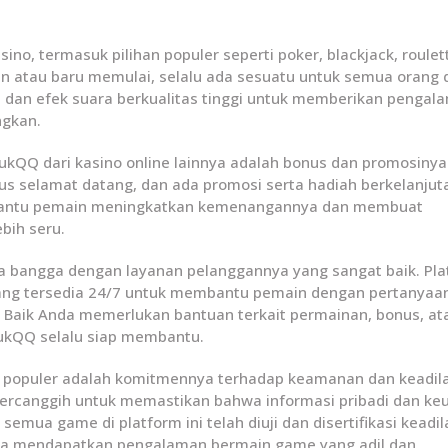
, termasuk pilihan populer seperti poker, blackjack, roulet
an atau baru memulai, selalu ada sesuatu untuk semua orang 
is dan efek suara berkualitas tinggi untuk memberikan pengal
gkan.
kQQ dari kasino online lainnya adalah bonus dan promosinya
s selamat datang, dan ada promosi serta hadiah berkelanjut
mbantu pemain meningkatkan kemenangannya dan membuat
bih seru.
a bangga dengan layanan pelanggannya yang sangat baik. Pla
 yang tersedia 24/7 untuk membantu pemain dengan pertanyaa
 Baik Anda memerlukan bantuan terkait permainan, bonus, at
tukQQ selalu siap membantu.
 populer adalah komitmennya terhadap keamanan dan keadil
 tercanggih untuk memastikan bahwa informasi pribadi dan k
 semua game di platform ini telah diuji dan disertifikasi keadi
ka mendapatkan pengalaman bermain game yang adil dan