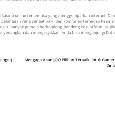
m kasino online terkemuka yang menggemparkan internet. De
n pelanggan yang sangat baik, dan komitmen terhadap keama
gitu banyak pemain berbondong-bondong ke platform ini. Jik
menyenangkan dan mengasyikkan, Anda bisa mengunjungi Dat
ocengqq
Mengapa AbangQQ Pilihan Terbaik untuk Gamer
Dim