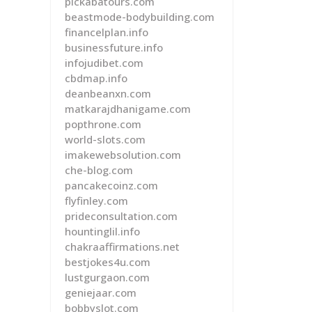
pickabatours.com
beastmode-bodybuilding.com
financelplan.info
businessfuture.info
infojudibet.com
cbdmap.info
deanbeanxn.com
matkarajdhanigame.com
popthrone.com
world-slots.com
imakewebsolution.com
che-blog.com
pancakecoinz.com
flyfinley.com
prideconsultation.com
hountinglil.info
chakraaffirmations.net
bestjokes4u.com
lustgurgaon.com
geniejaar.com
bobbyslot.com