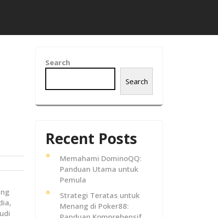
Search
Search
Recent Posts
Memahami DominoQQ:
Panduan Utama untuk
Pemula
ang
Strategi Teratas untuk
ia,
Menang di Poker88:
udi
Panduan Komprehensif