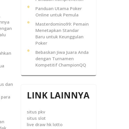
Panduan Utama Poker
Online untuk Pemula
,
innya
Masterdomino99: Pemain
Dengan
Menetapkan Standar
alu
Baru untuk Keunggulan
Poker
Bebaskan Jiwa Juara Anda
ahkan
dengan Turnamen
Kompetitif ChampionQQ
ua
us dan
n
LINK LAINNYA
 para
situs pkv
situs slot
dan
live draw hk lotto
dak