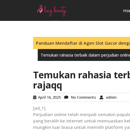
Ho
Panduan Mendaftar di Agen Slot Gacor den
Temukan rahasia terbaik dalam perjudian online
Temukan rahasia terb
rajaqq
April 16, 2025
No Comments
admin
[ad_1]
Perjudian online telah menjadi semakin popu
yang beralih ke internet untuk memuaskan ke
mungkin luar biasa untuk memilih platform ya