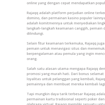
online yang dengan cepat mendapatkan populari
Rajaqq adalah platform perjudian online ter
domino, dan permainan kasino populer lainnya
adalah komitmennya untuk menyediakan lin
langkah-langkah keamanan canggih, pemain d
dilindungi.
Selain fitur keamanan terkemuka, Rajaqq j
pemain untuk menavigasi situs dan menemuka
berpengalaman atau pemula yang ingin menco
orang.
Salah satu alasan utama mengapa Rajaqq denga
promosi yang murah hati. Dari bonus selamat
loyalitas untuk pelanggan yang kembali, Raj
pemainnya dan membuat mereka kembali lagi
Tapi mungkin daya tarik terbesar Rajaqq ada
permainan kartu tradisional seperti poker da
olahraga virtual, Rajaqq memiliki sesuatu un