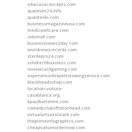
vibecasaconcepts.com
quantum24.info
quantenki.com
businessmagazineusa.com
medicwellcare.com
vidsmall.com
businessnews2day.com
worldnewsrecords.com
sterilepro24.com
solidtechbusiness.com
reviewcardgaming.com
experiencedexpertstowingservice.com
blackheadsshop.com
location-voiture-
casablanca.org
kpaulbartelme.com
comedyclubofhiltonhead.com
virtualartsassistant.com
theprimeinfographics.com
cheapvaliumordernow.com