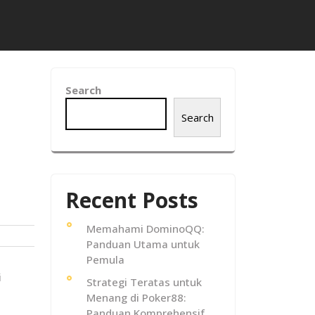
Search
Search
Recent Posts
Memahami DominoQQ:
Panduan Utama untuk
Pemula
i
Strategi Teratas untuk
Menang di Poker88:
Panduan Komprehensif