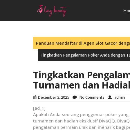
Ho
Panduan Mendaftar di Agen Slot Gacor den
Tingkatkan Pengalaman Poker Anda dengan Tu
Tingkatkan Pengala
Turnamen dan Hadiah
December 3, 2025
No Comments
admin
[ad_1]
Apakah Anda seorang penggemar poker yang i
turnamen dan hadiah eksklusif DivaQQ. Diva
pengalaman bermain unik dan menarik bagi pe