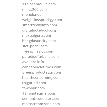
11placemoulin.com
mintz360.com
mohob.net
weightlossprodigy.com
smarttechyinfo.com
digitalnotebook.org
maxualguru.com
bongdasuncity.com
slot-pachi.com
freespinsslot.com
paradisefurballs.com
aveuere.info
cannabinoidtimes.com
greenproductsgui.com
healthconcerning.com
rojgarind.com
fewhour.com
18minutetimer.com
semanticseostars.com
mainstreamzone.com