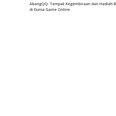
Post
AbangQQ: Tempat Kegembiraan dan Hadiah B
di Dunia Game Online
navigation