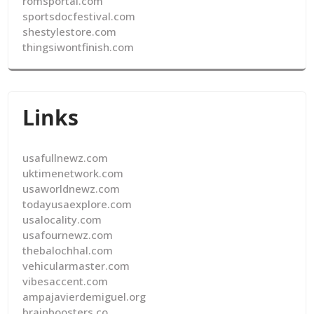
romsportal.com
sportsdocfestival.com
shestylestore.com
thingsiwontfinish.com
Links
usafullnewz.com
uktimenetwork.com
usaworldnewz.com
todayusaexplore.com
usalocality.com
usafournewz.com
thebalochhal.com
vehicularmaster.com
vibesaccent.com
ampajavierdemiguel.org
brainboosters.co