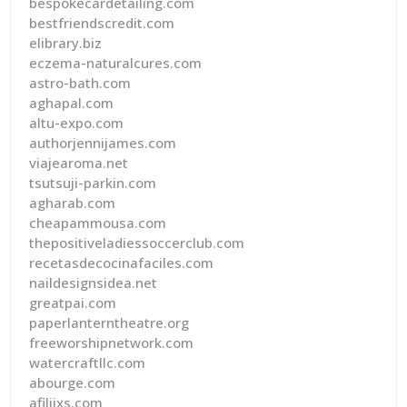
bespokecardetailing.com
bestfriendscredit.com
elibrary.biz
eczema-naturalcures.com
astro-bath.com
aghapal.com
altu-expo.com
authorjennijames.com
viajearoma.net
tsutsuji-parkin.com
agharab.com
cheapammousa.com
thepositiveladiessoccerclub.com
recetasdecocinafaciles.com
naildesignsidea.net
greatpai.com
paperlanterntheatre.org
freeworshipnetwork.com
watercraftllc.com
abourge.com
afiliixs.com