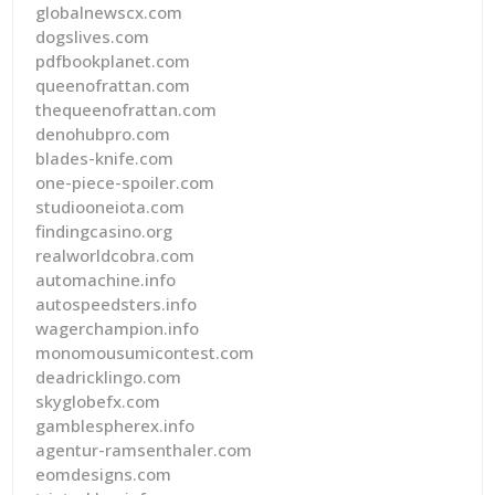
globalnewscx.com
dogslives.com
pdfbookplanet.com
queenofrattan.com
thequeenofrattan.com
denohubpro.com
blades-knife.com
one-piece-spoiler.com
studiooneiota.com
findingcasino.org
realworldcobra.com
automachine.info
autospeedsters.info
wagerchampion.info
monomousumicontest.com
deadricklingo.com
skyglobefx.com
gamblespherex.info
agentur-ramsenthaler.com
eomdesigns.com