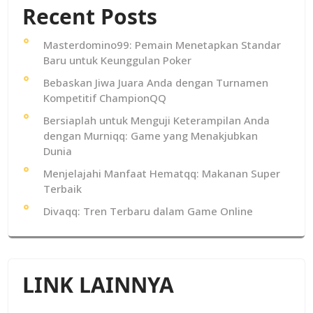
Recent Posts
Masterdomino99: Pemain Menetapkan Standar
Baru untuk Keunggulan Poker
Bebaskan Jiwa Juara Anda dengan Turnamen
Kompetitif ChampionQQ
Bersiaplah untuk Menguji Keterampilan Anda
dengan Murniqq: Game yang Menakjubkan
Dunia
Menjelajahi Manfaat Hematqq: Makanan Super
Terbaik
Divaqq: Tren Terbaru dalam Game Online
LINK LAINNYA