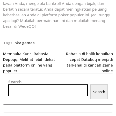
lawan Anda, mengelola bankroll Anda dengan bijak, dan
berlatih secara teratur, Anda dapat meningkatkan peluang
keberhasilan Anda di platform poker populer ini. Jadi tunggu
apa lagi? Mulailah bermain hari ini dan mulailah menang
besar di WedeQQ!
Tags:
pkv games
Post
Membuka Kunci Rahasia
Rahasia di balik kenaikan
Depoqq: Melihat lebih dekat
cepat Datukqq menjadi
navigation
pada platform online yang
terkenal di kancah game
populer
online
Search
Search