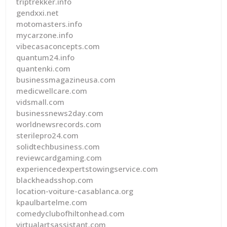
triptrekker.info
gendxxi.net
motomasters.info
mycarzone.info
vibecasaconcepts.com
quantum24.info
quantenki.com
businessmagazineusa.com
medicwellcare.com
vidsmall.com
businessnews2day.com
worldnewsrecords.com
sterilepro24.com
solidtechbusiness.com
reviewcardgaming.com
experiencedexpertstowingservice.com
blackheadsshop.com
location-voiture-casablanca.org
kpaulbartelme.com
comedyclubofhiltonhead.com
virtualartsassistant.com