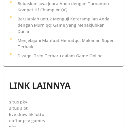
Bebaskan Jiwa Juara Anda dengan Turnamen
Kompetitif ChampionQQ
Bersiaplah untuk Menguji Keterampilan Anda
dengan Murniqq: Game yang Menakjubkan
Dunia
Menjelajahi Manfaat Hematqq: Makanan Super
Terbaik
Divaqq: Tren Terbaru dalam Game Online
LINK LAINNYA
situs pkv
situs slot
live draw hk lotto
daftar pkv games
pkv