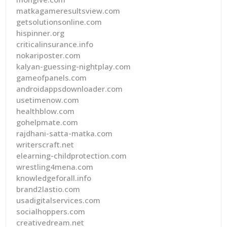
matkagameresultsview.com
getsolutionsonline.com
hispinner.org
criticalinsurance.info
nokariposter.com
kalyan-guessing-nightplay.com
gameofpanels.com
androidappsdownloader.com
usetimenow.com
healthblow.com
gohelpmate.com
rajdhani-satta-matka.com
writerscraft.net
elearning-childprotection.com
wrestling4mena.com
knowledgeforall.info
brand2lastio.com
usadigitalservices.com
socialhoppers.com
creativedream.net