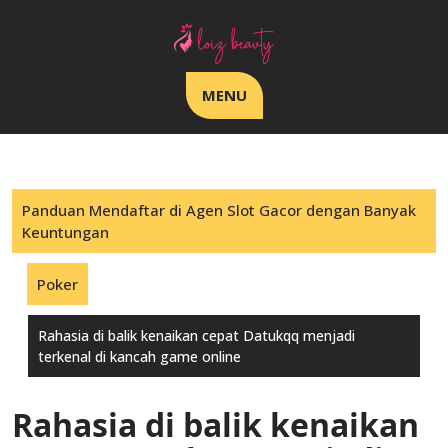
MENU
Panduan Mendaftar di Agen Slot Gacor dengan Banyak
Keuntungan
Poker
Rahasia di balik kenaikan cepat Datukqq menjadi
terkenal di kancah game online
Rahasia di balik kenaikan