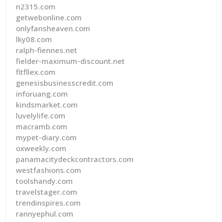
n2315.com
getwebonline.com
onlyfansheaven.com
lky08.com
ralph-fiennes.net
fielder-maximum-discount.net
fitfllex.com
genesisbusinesscredit.com
inforuang.com
kindsmarket.com
luvelylife.com
macramb.com
mypet-diary.com
oxweekly.com
panamacitydeckcontractors.com
westfashions.com
toolshandy.com
travelstager.com
trendinspires.com
rannyephul.com