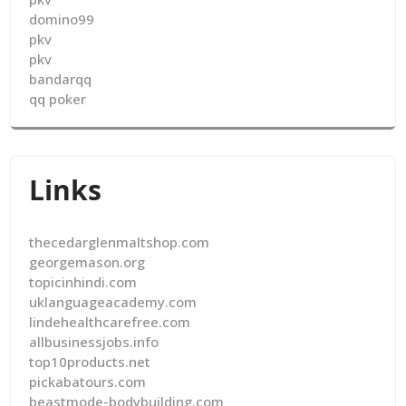
domino99
pkv
pkv
bandarqq
qq poker
Links
thecedarglenmaltshop.com
georgemason.org
topicinhindi.com
uklanguageacademy.com
lindehealthcarefree.com
allbusinessjobs.info
top10products.net
pickabatours.com
beastmode-bodybuilding.com