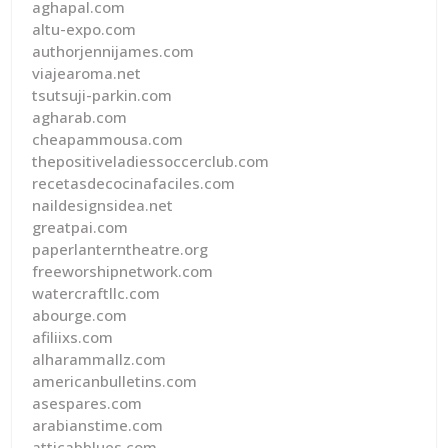
aghapal.com
altu-expo.com
authorjennijames.com
viajearoma.net
tsutsuji-parkin.com
agharab.com
cheapammousa.com
thepositiveladiessoccerclub.com
recetasdecocinafaciles.com
naildesignsidea.net
greatpai.com
paperlanterntheatre.org
freeworshipnetwork.com
watercraftllc.com
abourge.com
afiliixs.com
alharammallz.com
americanbulletins.com
asespares.com
arabianstime.com
atticabblues.com