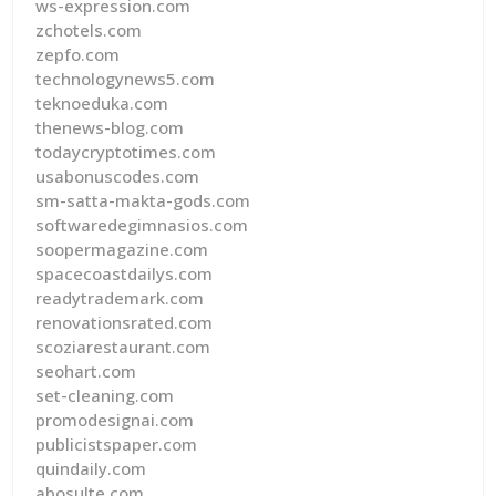
ws-expression.com
zchotels.com
zepfo.com
technologynews5.com
teknoeduka.com
thenews-blog.com
todaycryptotimes.com
usabonuscodes.com
sm-satta-makta-gods.com
softwaredegimnasios.com
soopermagazine.com
spacecoastdailys.com
readytrademark.com
renovationsrated.com
scoziarestaurant.com
seohart.com
set-cleaning.com
promodesignai.com
publicistspaper.com
quindaily.com
abosulte.com