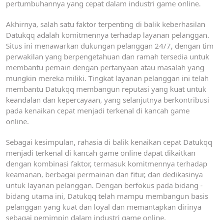
pertumbuhannya yang cepat dalam industri game online.
Akhirnya, salah satu faktor terpenting di balik keberhasilan
Datukqq adalah komitmennya terhadap layanan pelanggan.
Situs ini menawarkan dukungan pelanggan 24/7, dengan tim
perwakilan yang berpengetahuan dan ramah tersedia untuk
membantu pemain dengan pertanyaan atau masalah yang
mungkin mereka miliki. Tingkat layanan pelanggan ini telah
membantu Datukqq membangun reputasi yang kuat untuk
keandalan dan kepercayaan, yang selanjutnya berkontribusi
pada kenaikan cepat menjadi terkenal di kancah game
online.
Sebagai kesimpulan, rahasia di balik kenaikan cepat Datukqq
menjadi terkenal di kancah game online dapat dikaitkan
dengan kombinasi faktor, termasuk komitmennya terhadap
keamanan, berbagai permainan dan fitur, dan dedikasinya
untuk layanan pelanggan. Dengan berfokus pada bidang -
bidang utama ini, Datukqq telah mampu membangun basis
pelanggan yang kuat dan loyal dan memantapkan dirinya
sebagai pemimpin dalam industri game online.