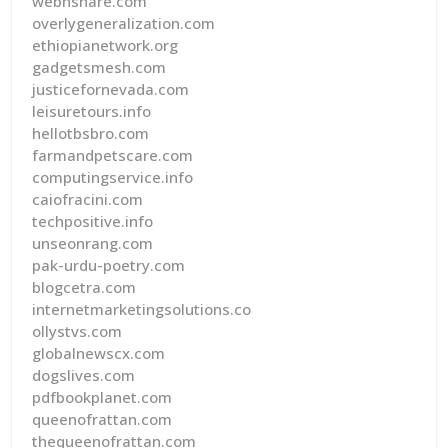
webnshare.com
overlygeneralization.com
ethiopianetwork.org
gadgetsmesh.com
justicefornevada.com
leisuretours.info
hellotbsbro.com
farmandpetscare.com
computingservice.info
caiofracini.com
techpositive.info
unseonrang.com
pak-urdu-poetry.com
blogcetra.com
internetmarketingsolutions.co
ollystvs.com
globalnewscx.com
dogslives.com
pdfbookplanet.com
queenofrattan.com
thequeenofrattan.com