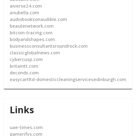
aiverse24.com
anubella.com
audiobooksonaudible.com
beautenetwork.com
bitcoin-tracing.com
bodyandshapes.com
businessconsultantsroundrock.com
classicglobalnews.com
cybercusp.com
britaintt.com
deconds.com
easycartltd-domesticcleaningservicesedinburgh.com
Links
uae-times.com
gamerifys.com